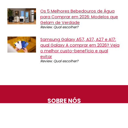
Os 5 Melhores Bebedouros de Água
para Comprar em 2026: Modelos que
Gelam de Verdade
Review
,
Qual escolher?
Samsung Galaxy A57, A37, A27 e A17:
qual Galaxy A comprar em 2026? Veja
o melhor custo-benefício e qual
evitar
Review
,
Qual escolher?
SOBRE NÓS
O Promotop é uma comunidade para quem gosta de
economizar. Diariamente compartilhando promoções,
descontos e bugs em nossos grupos de promoções,
nosso time acompanha todas as lojas confiáveis atrás