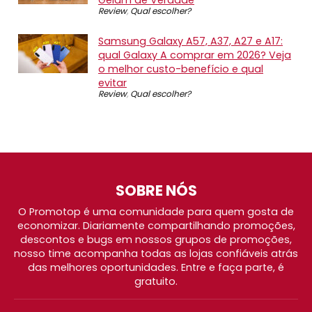
Gelam de Verdade
Review
,
Qual escolher?
Samsung Galaxy A57, A37, A27 e A17:
qual Galaxy A comprar em 2026? Veja
o melhor custo-benefício e qual
evitar
Review
,
Qual escolher?
SOBRE NÓS
O Promotop é uma comunidade para quem gosta de
economizar. Diariamente compartilhando promoções,
descontos e bugs em nossos grupos de promoções,
nosso time acompanha todas as lojas confiáveis atrás
das melhores oportunidades. Entre e faça parte, é
gratuito.