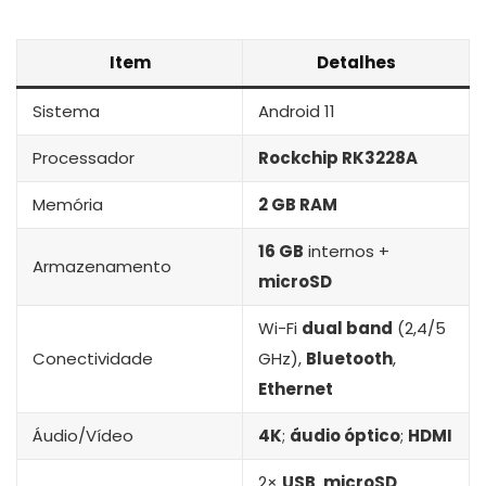
Item
Detalhes
Sistema
Android 11
Processador
Rockchip RK3228A
Memória
2 GB RAM
16 GB
internos +
Armazenamento
microSD
Wi-Fi
dual band
(2,4/5
Conectividade
GHz),
Bluetooth
,
Ethernet
Áudio/Vídeo
4K
;
áudio óptico
;
HDMI
2×
USB
,
microSD
,