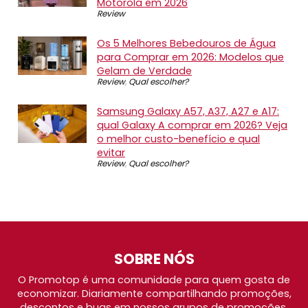
Motorola em 2026
Review
Os 5 Melhores Bebedouros de Água
para Comprar em 2026: Modelos que
Gelam de Verdade
Review
,
Qual escolher?
Samsung Galaxy A57, A37, A27 e A17:
qual Galaxy A comprar em 2026? Veja
o melhor custo-benefício e qual
evitar
Review
,
Qual escolher?
SOBRE NÓS
O Promotop é uma comunidade para quem gosta de
economizar. Diariamente compartilhando promoções,
descontos e bugs em nossos grupos de promoções,