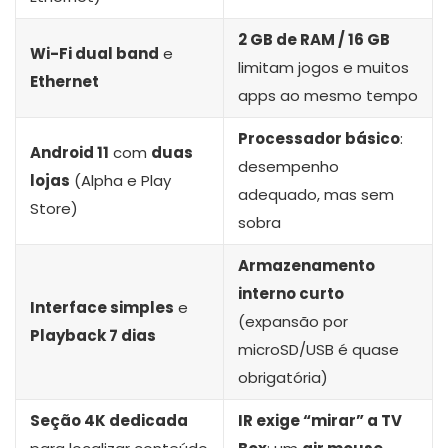
2 GB de RAM / 16 GB
Wi-Fi dual band
e
limitam jogos e muitos
Ethernet
apps ao mesmo tempo
Processador básico
:
Android 11
com
duas
desempenho
lojas
(Alpha e Play
adequado, mas sem
Store)
sobra
Armazenamento
interno curto
Interface simples
e
(expansão por
Playback 7 dias
microSD/USB é quase
obrigatória)
Seção 4K dedicada
IR exige “mirar” a TV