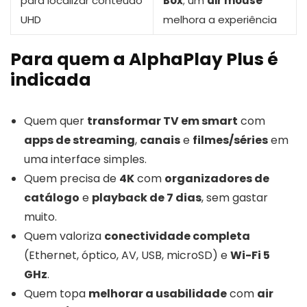
para localizar conteúdo
Box
; um
air mouse
UHD
melhora a experiência
Para quem a AlphaPlay Plus é
indicada
Quem quer
transformar TV em smart
com
apps de streaming
,
canais
e
filmes/séries
em
uma interface simples.
Quem precisa de
4K
com
organizadores de
catálogo
e
playback de 7 dias
, sem gastar
muito.
Quem valoriza
conectividade completa
(Ethernet, óptico, AV, USB, microSD) e
Wi-Fi 5
GHz
.
Quem topa
melhorar a usabilidade
com
air