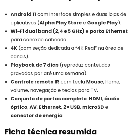
Android 11
com interface simples e duas lojas de
aplicativos (
Alpha Play Store
e
Google Play
).
Wi-Fi dual band (2,4 e 5 GHz)
e
porta Ethernet
para conexão cabeada.
4K
(com seção dedicada a “4K Real” na área de
canais).
Playback de 7 dias
(reproduz conteúdos
gravados por até uma semana).
Controle remoto IR
com tecla
Mouse
, Home,
volume, navegação e teclas para TV.
Conjunto de portas completo
:
HDMI
,
áudio
óptico
,
AV
,
Ethernet
,
2× USB
,
microSD
e
conector de energia
.
Ficha técnica resumida