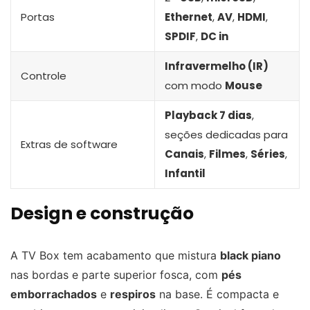
Portas
Ethernet
,
AV
,
HDMI
,
SPDIF
,
DC in
Infravermelho (IR)
Controle
com modo
Mouse
Playback 7 dias
,
seções dedicadas para
Extras de software
Canais
,
Filmes
,
Séries
,
Infantil
Design e construção
A TV Box tem acabamento que mistura
black piano
nas bordas e parte superior fosca, com
pés
emborrachados
e
respiros
na base. É compacta e