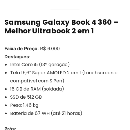
Samsung Galaxy Book 4 360 –
Melhor Ultrabook 2 em 1
Faixa de Preço
: R$ 6.000
Destaques
:
Intel Core i5 (13ª geração)
Tela 15,6″ Super AMOLED 2 em 1 (touchscreen e
compatível com S Pen)
16 GB de RAM (soldada)
SSD de 512 GB
Peso: 1,46 kg
Bateria de 67 WH (até 21 horas)
Prós
: