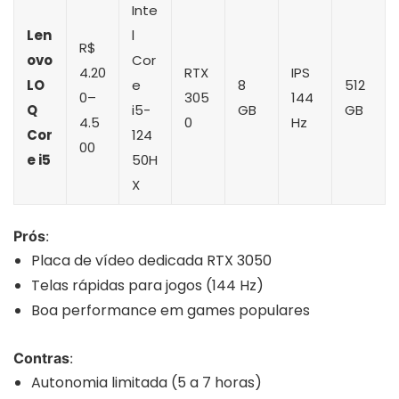
Inte
Len
l
R$
ovo
Cor
4.20
RTX
IPS
LO
e
8
512
0–
305
144
Q
i5-
GB
GB
4.5
0
Hz
Cor
124
00
e i5
50H
X
Prós
:
Placa de vídeo dedicada RTX 3050
Telas rápidas para jogos (144 Hz)
Boa performance em games populares
Contras
:
Autonomia limitada (5 a 7 horas)