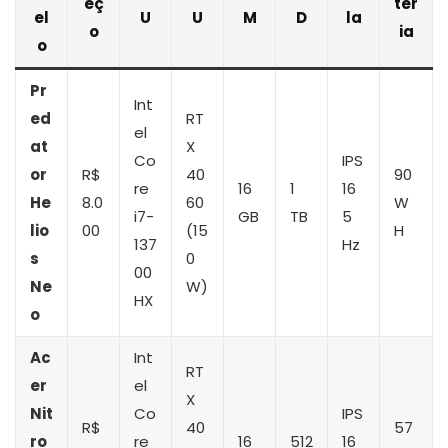
eç
ter
el
U
U
M
D
la
o
ia
o
Pr
Int
ed
RT
el
at
X
Co
IPS
or
R$
40
90
re
16
1
16
He
8.0
60
W
i7-
GB
TB
5
lio
00
(15
H
137
Hz
s
0
00
Ne
W)
HX
o
Ac
Int
RT
er
el
X
Nit
Co
IPS
R$
40
57
ro
re
16
512
16