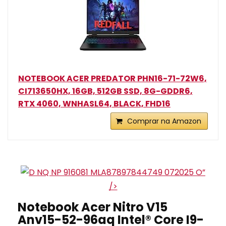
NOTEBOOK ACER PREDATOR PHN16-71-72W6,
CI713650HX, 16GB, 512GB SSD, 8G-GDDR6,
RTX 4060, WNHASL64, BLACK, FHD16
Comprar na Amazon
”
/>
Notebook Acer Nitro V15
Anv15-52-96aq Intel® Core I9-