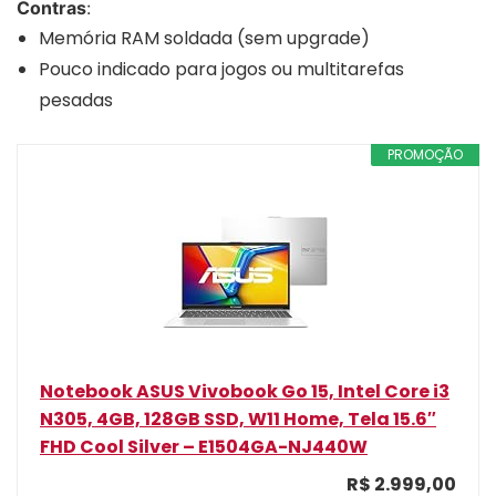
Contras
:
Memória RAM soldada (sem upgrade)
Pouco indicado para jogos ou multitarefas
pesadas
PROMOÇÃO
Notebook ASUS Vivobook Go 15, Intel Core i3
N305, 4GB, 128GB SSD, W11 Home, Tela 15.6″
FHD Cool Silver – E1504GA-NJ440W
R$ 2.999,00