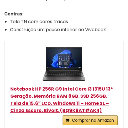
Contras
:
Tela TN com cores fracas
Construção um pouco inferior ao Vivobook
Notebook HP 256R G9 Intel Core i3 1315U 13º
Geração. Memória RAM 8GB. SSD 256GB.
Tela de 15,6″ LCD. Windows 11 – Home SL –
Cinza Escuro. Bivolt. (BQ9K8AT#AK4)
Comprar na Amazon