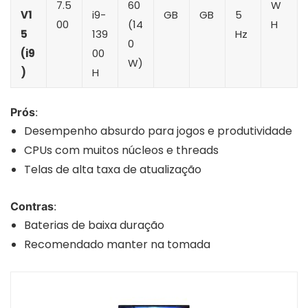
7.5
60
W
V1
i9-
GB
GB
5
00
(14
H
5
139
Hz
0
(i9
00
W)
)
H
Prós
:
Desempenho absurdo para jogos e produtividade
CPUs com muitos núcleos e threads
Telas de alta taxa de atualização
Contras
:
Baterias de baixa duração
Recomendado manter na tomada