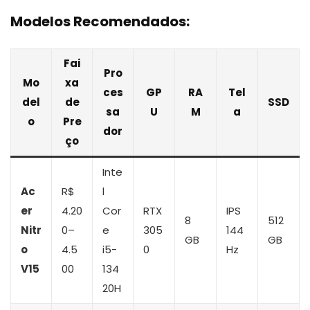
Modelos Recomendados:
Fai
Pro
Mo
xa
ces
GP
RA
Tel
del
de
SSD
sa
U
M
a
o
Pre
dor
ço
Inte
Ac
R$
l
er
4.20
Cor
RTX
IPS
8
512
Nitr
0–
e
305
144
GB
GB
o
4.5
i5-
0
Hz
V15
00
134
20H