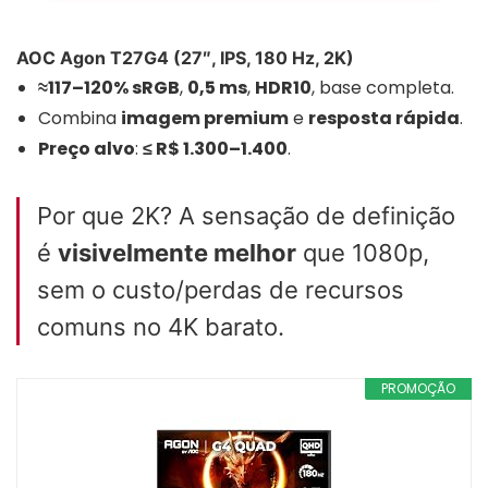
AOC Agon T27G4 (27″, IPS, 180 Hz, 2K)
≈117–120% sRGB
,
0,5 ms
,
HDR10
, base completa.
Combina
imagem premium
e
resposta rápida
.
Preço alvo
:
≤ R$ 1.300–1.400
.
Por que 2K? A sensação de definição
é
visivelmente melhor
que 1080p,
sem o custo/perdas de recursos
comuns no 4K barato.
PROMOÇÃO