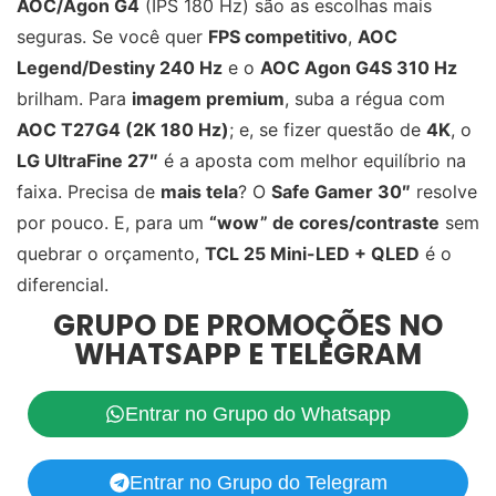
AOC/Agon G4
(IPS 180 Hz) são as escolhas mais
seguras. Se você quer
FPS competitivo
,
AOC
Legend/Destiny 240 Hz
e o
AOC Agon G4S 310 Hz
brilham. Para
imagem premium
, suba a régua com
AOC T27G4 (2K 180 Hz)
; e, se fizer questão de
4K
, o
LG UltraFine 27″
é a aposta com melhor equilíbrio na
faixa. Precisa de
mais tela
? O
Safe Gamer 30″
resolve
por pouco. E, para um
“wow” de cores/contraste
sem
quebrar o orçamento,
TCL 25 Mini-LED + QLED
é o
diferencial.
GRUPO DE PROMOÇÕES NO
WHATSAPP E TELEGRAM
Entrar no Grupo do Whatsapp
Entrar no Grupo do Telegram