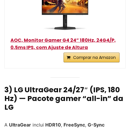
AOC, Monitor Gamer G4 24” 180Hz, 24G4/P,
0,5ms IPS, com Ajuste de Altura
Comprar na Amazon
3) LG UltraGear 24/27″ (IPS, 180
Hz) — Pacote gamer “all-in” da
LG
A
UltraGear
inclui
HDR10
,
FreeSync
,
G-Sync