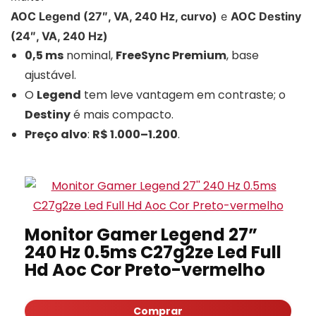
AOC Legend (27″, VA, 240 Hz, curvo)
e
AOC Destiny
(24″, VA, 240 Hz)
0,5 ms
nominal,
FreeSync Premium
, base
ajustável.
O
Legend
tem leve vantagem em contraste; o
Destiny
é mais compacto.
Preço alvo
:
R$ 1.000–1.200
.
Monitor Gamer Legend 27”
240 Hz 0.5ms C27g2ze Led Full
Hd Aoc Cor Preto-vermelho
Comprar