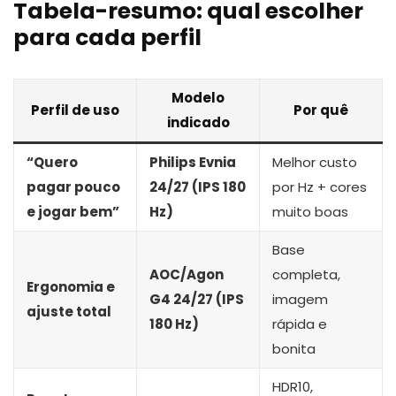
Tabela-resumo: qual escolher
para cada perfil
Modelo
Perfil de uso
Por quê
indicado
“Quero
Philips Evnia
Melhor custo
pagar pouco
24/27 (IPS 180
por Hz + cores
e jogar bem”
Hz)
muito boas
Base
AOC/Agon
completa,
Ergonomia e
G4 24/27 (IPS
imagem
ajuste total
180 Hz)
rápida e
bonita
HDR10,