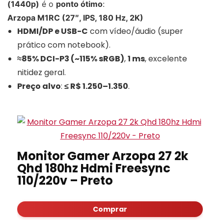
(1440p)
é o
ponto ótimo
:
Arzopa M1RC (27″, IPS, 180 Hz, 2K)
HDMI/DP e USB-C
com vídeo/áudio (super
prático com notebook).
≈85% DCI-P3 (~115% sRGB)
,
1 ms
, excelente
nitidez geral.
Preço alvo
:
≤ R$ 1.250–1.350
.
Monitor Gamer Arzopa 27 2k
Qhd 180hz Hdmi Freesync
110/220v – Preto
Comprar