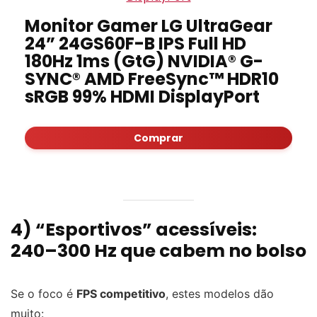
Monitor Gamer LG UltraGear
24” 24GS60F-B IPS Full HD
180Hz 1ms (GtG) NVIDIA® G-
SYNC® AMD FreeSync™ HDR10
sRGB 99% HDMI DisplayPort
Comprar
4) “Esportivos” acessíveis:
240–300 Hz que cabem no bolso
Se o foco é
FPS competitivo
, estes modelos dão
muito: