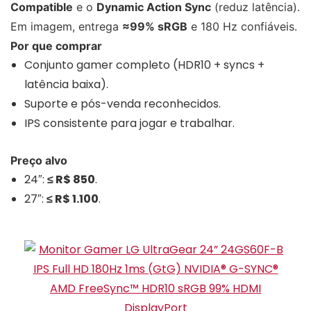
Compatible
e o
Dynamic Action Sync
(reduz latência).
Em imagem, entrega
≈99% sRGB
e 180 Hz confiáveis.
Por que comprar
Conjunto gamer completo (HDR10 + syncs +
latência baixa).
Suporte e pós-venda reconhecidos.
IPS consistente para jogar e trabalhar.
Preço alvo
24″:
≤ R$ 850
.
27″:
≤ R$ 1.100
.