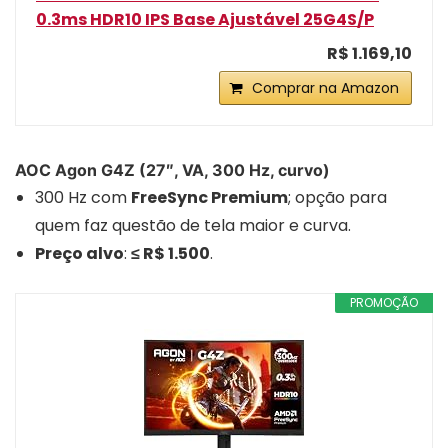
0.3ms HDR10 IPS Base Ajustável 25G4S/P
R$ 1.169,10
Comprar na Amazon
AOC Agon G4Z (27″, VA, 300 Hz, curvo)
300 Hz com
FreeSync Premium
; opção para
quem faz questão de tela maior e curva.
Preço alvo
:
≤ R$ 1.500
.
PROMOÇÃO