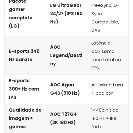
Pacote
LG UltraGear
FreeSync, G-
gamer
24/27 (IPS 180
Sync
completo
Hz)
Compatible,
(LG)
DAS
Latência
AOC
E-sports 240
baixíssima;
Legend/Desti
Hz barato
foco total em
ny
FPS
E-sports
AOC Agon
Altíssima taxa
300+ Hz com
G4S (310 Hz)
+ boa cor
IPS
Qualidade de
1440p nítido +
AOC T27G4
imagem +
180 Hz + IPS
(2K 180 Hz)
games
forte