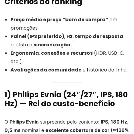
Critérios do ranking
Preço médio e preço “bom de compra”
em
promoções.
Painel (IPS preferido)
,
Hz
,
tempo de resposta
realista e
sincronização
.
Ergonomia
,
conexões
e
recursos
(HDR, USB-C,
etc.).
Avaliações da comunidade
e histórico da linha.
1) Philips Evnia (24″/27″, IPS, 180
Hz) — Rei do custo-benefício
O
Philips Evnia
surpreende pelo conjunto:
IPS
,
180 Hz
,
0,5 ms
nominal e
excelente cobertura de cor (≈126%