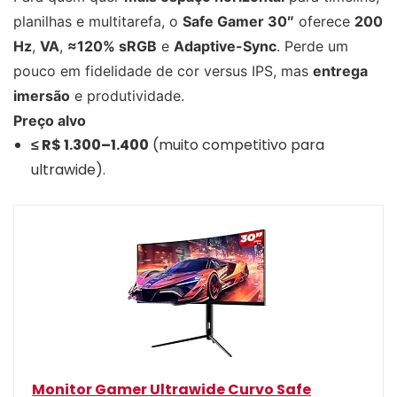
planilhas e multitarefa, o
Safe Gamer 30″
oferece
200
Hz
,
VA
,
≈120% sRGB
e
Adaptive-Sync
. Perde um
pouco em fidelidade de cor versus IPS, mas
entrega
imersão
e produtividade.
Preço alvo
≤ R$ 1.300–1.400
(muito competitivo para
ultrawide).
Monitor Gamer Ultrawide Curvo Safe