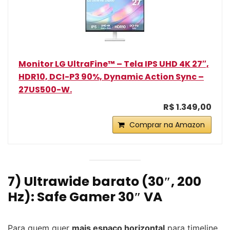
Monitor LG UltraFine™ – Tela IPS UHD 4K 27″,
HDR10, DCI-P3 90%, Dynamic Action Sync –
27US500-W.
R$ 1.349,00
Comprar na Amazon
7) Ultrawide barato (30″, 200
Hz): Safe Gamer 30″ VA
Para quem quer
mais espaço horizontal
para timeline,