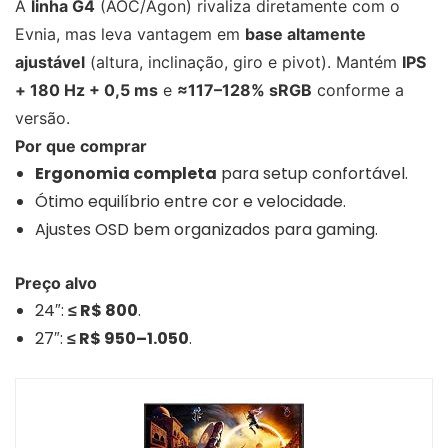
A
linha G4
(AOC/Agon) rivaliza diretamente com o
Evnia, mas leva vantagem em
base altamente
ajustável
(altura, inclinação, giro e pivot). Mantém
IPS
+ 180 Hz + 0,5 ms
e
≈117–128% sRGB
conforme a
versão.
Por que comprar
Ergonomia completa
para setup confortável.
Ótimo equilíbrio entre cor e velocidade.
Ajustes OSD bem organizados para gaming.
Preço alvo
24″:
≤ R$ 800
.
27″:
≤ R$ 950–1.050
.