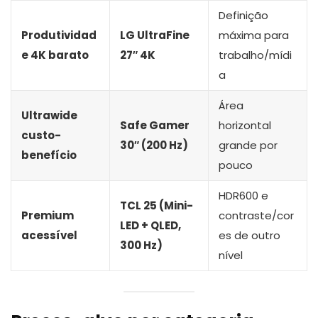
Definição
Produtividad
LG UltraFine
máxima para
e 4K barato
27″ 4K
trabalho/mídi
a
Área
Ultrawide
Safe Gamer
horizontal
custo-
30″ (200 Hz)
grande por
benefício
pouco
HDR600 e
TCL 25 (Mini-
Premium
contraste/cor
LED + QLED,
acessível
es de outro
300 Hz)
nível