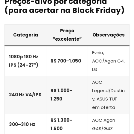
Preços-alvo por categoria
(para acertar na Black Friday)
Preço
Categoria
Observações
“excelente”
Evnia,
1080p 180 Hz
R$ 700–1.050
AOC/Agon G4,
IPS (24–27″)
LG
AOC
R$ 1.000–
Legend/Destin
240 Hz VA/IPS
1.250
y, ASUS TUF
em oferta
R$ 1.300–
AOC Agon
300–310 Hz
1.500
G4S/G4Z