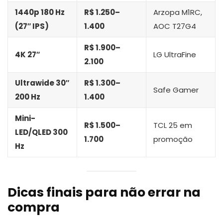
1440p 180 Hz
R$ 1.250–
Arzopa M1RC,
(27″ IPS)
1.400
AOC T27G4
R$ 1.900–
4K 27″
LG UltraFine
2.100
Ultrawide 30″
R$ 1.300–
Safe Gamer
200 Hz
1.400
Mini-
R$ 1.500–
TCL 25 em
LED/QLED 300
1.700
promoção
Hz
Dicas finais para não errar na
compra