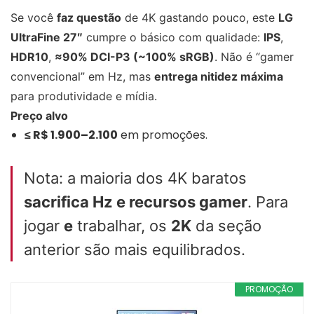
Se você
faz questão
de 4K gastando pouco, este
LG
UltraFine 27″
cumpre o básico com qualidade:
IPS
,
HDR10
,
≈90% DCI-P3 (~100% sRGB)
. Não é “gamer
convencional” em Hz, mas
entrega nitidez máxima
para produtividade e mídia.
Preço alvo
≤ R$ 1.900–2.100
em promoções.
Nota: a maioria dos 4K baratos
sacrifica Hz e recursos gamer
. Para
jogar
e
trabalhar, os
2K
da seção
anterior são mais equilibrados.
PROMOÇÃO