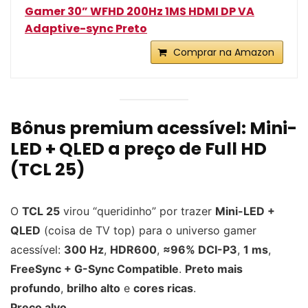
Gamer 30” WFHD 200Hz 1MS HDMI DP VA
Adaptive-sync Preto
Comprar na Amazon
Bônus premium acessível: Mini-
LED + QLED a preço de Full HD
(TCL 25)
O
TCL 25
virou “queridinho” por trazer
Mini-LED +
QLED
(coisa de TV top) para o universo gamer
acessível:
300 Hz
,
HDR600
,
≈96% DCI-P3
,
1 ms
,
FreeSync + G-Sync Compatible
.
Preto mais
profundo
,
brilho alto
e
cores ricas
.
Preço alvo