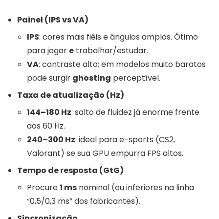
Painel (IPS vs VA)
IPS
: cores mais fiéis e ângulos amplos. Ótimo
para jogar
e
trabalhar/estudar.
VA
: contraste alto; em modelos muito baratos
pode surgir
ghosting
perceptível.
Taxa de atualização (Hz)
144–180 Hz
: salto de fluidez já enorme frente
aos 60 Hz.
240–300 Hz
: ideal para e-sports (CS2,
Valorant) se sua GPU empurra FPS altos.
Tempo de resposta (GtG)
Procure
1 ms
nominal (ou inferiores na linha
“0,5/0,3 ms” dos fabricantes).
Sincronização