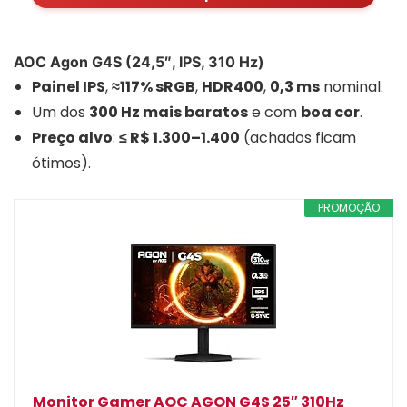
AOC Agon G4S (24,5″, IPS, 310 Hz)
Painel IPS
,
≈117% sRGB
,
HDR400
,
0,3 ms
nominal.
Um dos
300 Hz mais baratos
e com
boa cor
.
Preço alvo
:
≤ R$ 1.300–1.400
(achados ficam
ótimos).
PROMOÇÃO
Monitor Gamer AOC AGON G4S 25″ 310Hz