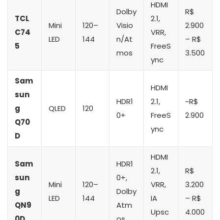
HDMI
Dolby
R$
TCL
2.1,
Mini
120–
Visio
2.900
C74
VRR,
LED
144
n/At
– R$
5
FreeS
mos
3.500
ync
Sam
HDMI
sun
HDR1
2.1,
~R$
g
QLED
120
0+
FreeS
2.900
Q70
ync
D
HDMI
Sam
HDR1
2.1,
R$
sun
0+,
Mini
120–
VRR,
3.200
g
Dolby
LED
144
IA
– R$
QN9
Atm
Upsc
4.000
0D
os