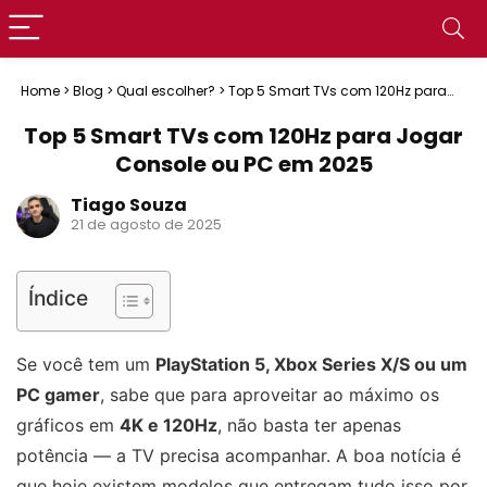
Home
>
Blog
>
Qual escolher?
>
Top 5 Smart TVs com 120Hz para
Jogar Console ou PC em 2025
Top 5 Smart TVs com 120Hz para Jogar
Console ou PC em 2025
Tiago Souza
21 de agosto de 2025
Índice
Se você tem um
PlayStation 5, Xbox Series X/S ou um
PC gamer
, sabe que para aproveitar ao máximo os
gráficos em
4K e 120Hz
, não basta ter apenas
potência — a TV precisa acompanhar. A boa notícia é
que hoje existem modelos que entregam tudo isso por