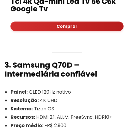
Tcl 4k Qd-mini Led Tv 55 C6k
Google Tv
Comprar
3. Samsung Q70D –
Intermediária confiável
Painel:
QLED 120Hz nativo
Resolução:
4K UHD
Sistema:
Tizen OS
Recursos:
HDMI 2.1, ALLM, FreeSync, HDR10+
Preço médio:
~R$ 2.900