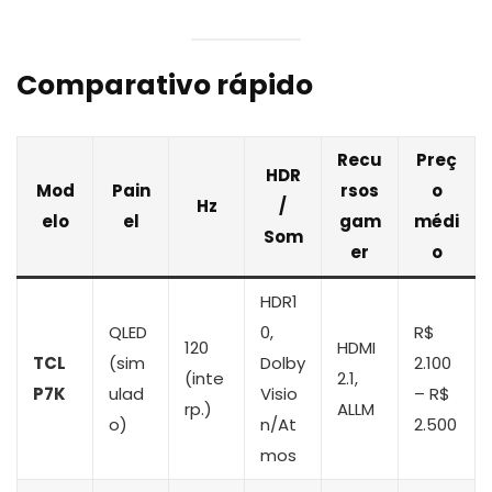
Comparativo rápido
Recu
Preç
HDR
Mod
Pain
rsos
o
Hz
/
elo
el
gam
médi
Som
er
o
HDR1
QLED
0,
R$
120
HDMI
TCL
(sim
Dolby
2.100
(inte
2.1,
P7K
ulad
Visio
– R$
rp.)
ALLM
o)
n/At
2.500
mos