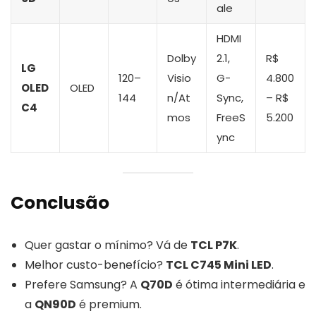
ale
HDMI
Dolby
2.1,
R$
LG
120–
Visio
G-
4.800
OLED
OLED
144
n/At
Sync,
– R$
C4
mos
FreeS
5.200
ync
Conclusão
Quer gastar o mínimo? Vá de
TCL P7K
.
Melhor custo-benefício?
TCL C745 Mini LED
.
Prefere Samsung? A
Q70D
é ótima intermediária e
a
QN90D
é premium.