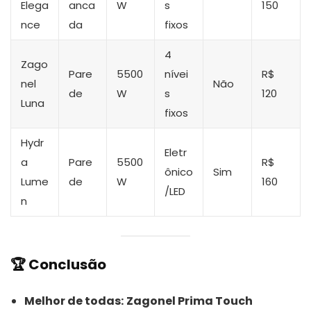
Elega
anca
W
s
150
nce
da
fixos
4
Zago
Pare
5500
nívei
R$
nel
Não
de
W
s
120
Luna
fixos
Hydr
Eletr
a
Pare
5500
R$
ônico
Sim
Lume
de
W
160
/LED
n
🏆 Conclusão
Melhor de todas:
Zagonel Prima Touch