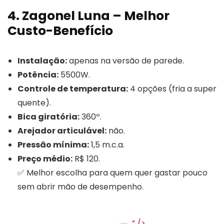
4. Zagonel Luna – Melhor
Custo-Benefício
Instalação:
apenas na versão de parede.
Potência:
5500W.
Controle de temperatura:
4 opções (fria a super
quente).
Bica giratória:
360º.
Arejador articulável:
não.
Pressão mínima:
1,5 m.c.a.
Preço médio:
R$ 120.
✅ Melhor escolha para quem quer gastar pouco
sem abrir mão de desempenho.
” />