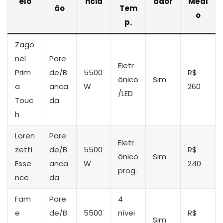
elo
ncia
ador
Médi
ão
Tem
o
p.
Zago
nel
Pare
Eletr
Prim
de/B
5500
R$
ônico
Sim
a
anca
W
260
/LED
Touc
da
h
Loren
Pare
Eletr
zetti
de/B
5500
R$
ônico
Sim
Esse
anca
W
240
prog.
nce
da
Fam
Pare
4
e
de/B
5500
nívei
R$
Sim