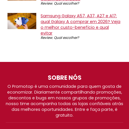
Review
,
Qual escolher?
Samsung Galaxy A57, A37, A27 e A17:
qual Galaxy A comprar em 2026? Veja
o melhor custo-benefício e qual
evitar
Review
,
Qual escolher?
SOBRE NÓS
O Promotop é uma comunidade para quem gosta de
economizar. Diariamente compartilhando promoções,
descontos e bugs em nossos grupos de promoções,
nosso time acompanha todas as lojas confiáveis atrás
das melhores oportunidades. Entre e faça parte, é
gratuito.