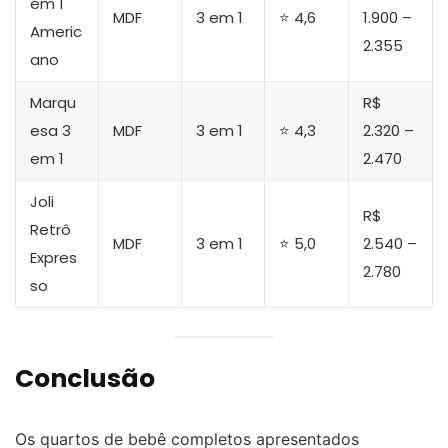
em 1
MDF
3 em 1
⭐ 4,6
1.900 –
Americ
2.355
ano
Marqu
R$
esa 3
MDF
3 em 1
⭐ 4,3
2.320 –
em 1
2.470
Joli
R$
Retrô
MDF
3 em 1
⭐ 5,0
2.540 –
Expres
2.780
so
Conclusão
Os quartos de bebê completos apresentados