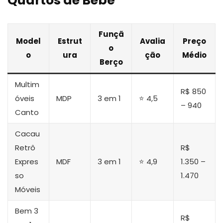
Quartos de Bebê
Funçã
Model
Estrut
Avalia
Preço
o
o
ura
ção
Médio
Berço
Multim
R$ 850
óveis
MDP
3 em 1
⭐ 4,5
– 940
Canto
Cacau
Retrô
R$
Expres
MDF
3 em 1
⭐ 4,9
1.350 –
so
1.470
Móveis
Bem 3
R$