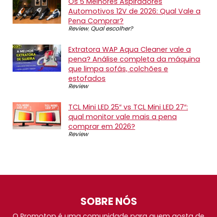
Os 5 Melhores Aspiradores
Automotivos 12V de 2026: Qual Vale a
Pena Comprar?
Review
,
Qual escolher?
Extratora WAP Aqua Cleaner vale a
pena? Análise completa da máquina
que limpa sofás, colchões e
estofados
Review
TCL Mini LED 25″ vs TCL Mini LED 27″:
qual monitor vale mais a pena
comprar em 2026?
Review
SOBRE NÓS
O Promotop é uma comunidade para quem gosta de