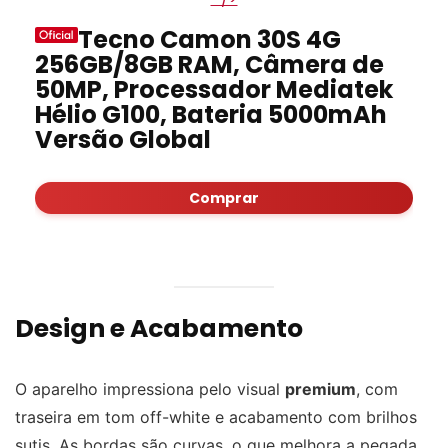
Tecno Camon 30S 4G
256GB/8GB RAM, Câmera de
50MP, Processador Mediatek
Hélio G100, Bateria 5000mAh
Versão Global
Comprar
Design e Acabamento
O aparelho impressiona pelo visual
premium
, com
traseira em tom off-white e acabamento com brilhos
sutis. As bordas são curvas, o que melhora a pegada,