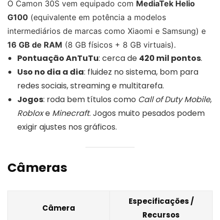
O Camon 30S vem equipado com
MediaTek Helio
G100
(equivalente em potência a modelos
intermediários de marcas como Xiaomi e Samsung) e
16 GB de RAM
(8 GB físicos + 8 GB virtuais).
Pontuação AnTuTu
: cerca de
420 mil pontos
.
Uso no dia a dia
: fluidez no sistema, bom para
redes sociais, streaming e multitarefa.
Jogos
: roda bem títulos como
Call of Duty Mobile
,
Roblox
e
Minecraft
. Jogos muito pesados podem
exigir ajustes nos gráficos.
Câmeras
Especificações /
Câmera
Recursos