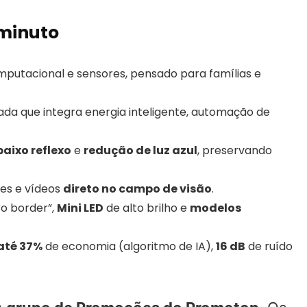
 minuto
omputacional e sensores, pensado para famílias e
ada que integra energia inteligente, automação de
baixo reflexo
e
redução de luz azul
, preservando
ões e vídeos
direto no campo de visão
.
o border”,
Mini LED
de alto brilho e
modelos
até 37%
de economia (algoritmo de IA),
16 dB
de ruído