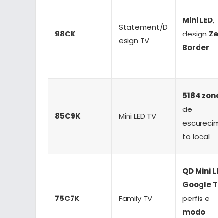
Mini LED
,
Statement/D
98CK
design
Ze
esign TV
Border
5184 zon
de
85C9K
Mini LED TV
escureci
to local
QD Mini L
Google 
75C7K
Family TV
perfis e
modo