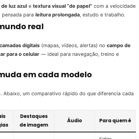
de luz azul
e
textura visual “de papel”
com a velocidade
 É pensada para
leitura prolongada
, estudo e trabalho.
 mundo real
camadas digitais
(mapas, vídeos, alertas) no
campo de
ar para o celular
— ideal para navegação, treino e
e muda em cada modelo
. Abaixo, um comparativo rápido do que diferencia cada
ais
Destaques
Áudio
Para quem é
gias
de imagem
Salas