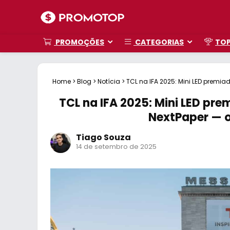
PROMOÇÕES
CATEGORIAS
TO
Home
>
Blog
>
Notícia
>
TCL na IFA 2025: Mini LED premiad
TCL na IFA 2025: Mini LED prem
NextPaper — o 
Tiago Souza
14 de setembro de 2025