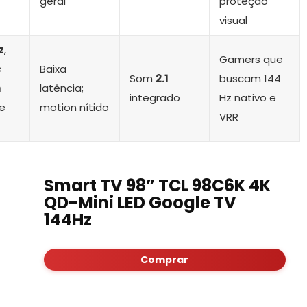
geral
proteção
visual
z
,
Gamers que
c
Baixa
Som
2.1
buscam 144
m
latência;
integrado
Hz nativo e
e
motion nítido
VRR
Smart TV 98” TCL 98C6K 4K
QD-Mini LED Google TV
144Hz
Comprar