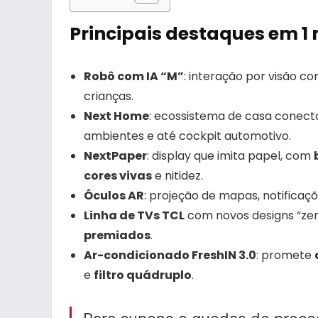
Principais destaques em 1
Robô com IA “M”
: interação por visão c
crianças.
Next Home
: ecossistema de casa conect
ambientes e até cockpit automotivo.
NextPaper
: display que imita papel, com
cores vivas
e nitidez.
Óculos AR
: projeção de mapas, notificaç
Linha de TVs TCL
com novos designs “zer
premiados
.
Ar-condicionado FreshIN 3.0
: promete
e
filtro quádruplo
.