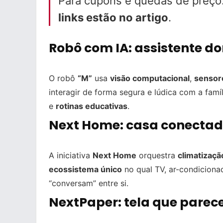
Para cupons e quedas de preço
links estão no artigo
.
Robô com IA: assistente d
O robô
“M”
usa
visão computacional
,
sensor
interagir de forma segura e lúdica com a famí
e
rotinas educativas
.
Next Home: casa conectad
A iniciativa
Next Home
orquestra
climatizaçã
ecossistema único
no qual TV, ar-condiciona
“conversam” entre si.
NextPaper: tela que parec