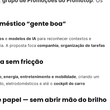
:
grupo de Promoções do Promotop
. Os
oméstico “gente boa”
es
e
modelos de IA
para reconhecer contextos e
lia. A proposta foca
companhia
,
organização de tarefas
a sem fricção
o, energia, entretenimento e mobilidade
, criando um
do, eletrodomésticos e até o
cockpit do carro
e papel — sem abrir mão do brilho