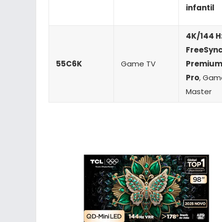
infantil
4K/144 H
FreeSyn
55C6K
Game TV
Premiu
Pro
, Gam
Master