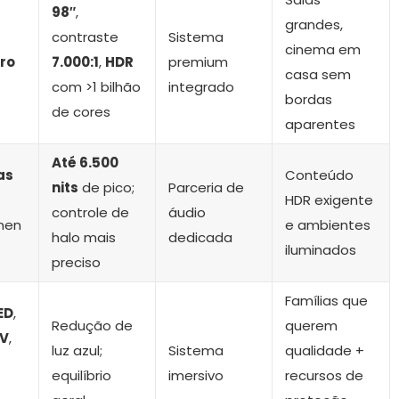
98″
,
grandes,
contraste
Sistema
cinema em
ro
7.000:1
,
HDR
premium
casa sem
com >1 bilhão
integrado
bordas
de cores
aparentes
Até 6.500
as
Conteúdo
nits
de pico;
Parceria de
HDR exigente
controle de
áudio
men
e ambientes
halo mais
dedicada
iluminados
preciso
Famílias que
ED
,
Redução de
querem
TV
,
luz azul;
Sistema
qualidade +
equilíbrio
imersivo
recursos de