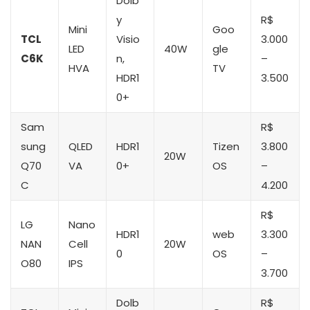
Dolb
y
R$
Mini
Goo
TCL
Visio
3.000
LED
40W
gle
C6K
n,
–
HVA
TV
HDR1
3.500
0+
Sam
R$
sung
QLED
HDR1
Tizen
3.800
20W
Q70
VA
0+
OS
–
C
4.200
R$
LG
Nano
HDR1
web
3.300
NAN
Cell
20W
0
OS
–
O80
IPS
3.700
Dolb
R$