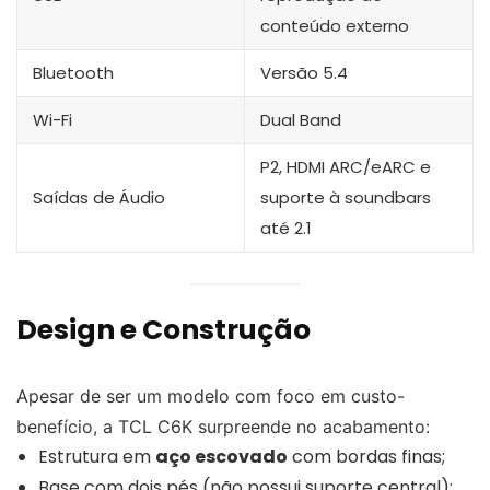
conteúdo externo
Bluetooth
Versão 5.4
Wi-Fi
Dual Band
P2, HDMI ARC/eARC e
Saídas de Áudio
suporte à soundbars
até 2.1
Design e Construção
Apesar de ser um modelo com foco em custo-
benefício, a TCL C6K surpreende no acabamento:
Estrutura em
aço escovado
com bordas finas;
Base com dois pés (não possui suporte central);