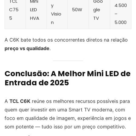
TCL
Mini
Goo
y
4.500
C75
LED
50W
gle
Visio
–
5
HVA
TV
n
5.000
A C6K bate todos os concorrentes diretos na relação
preço vs qualidade
.
Conclusão: A Melhor Mini LED de
Entrada de 2025
A
TCL C6K
reúne os melhores recursos possíveis para
quem quer investir em uma Smart TV moderna, com
foco em qualidade de imagem, experiência em jogos e
som potente — tudo isso por um preço competitivo.