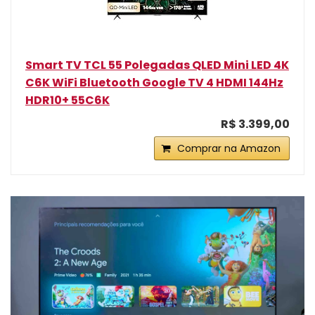
Smart TV TCL 55 Polegadas QLED Mini LED 4K
C6K WiFi Bluetooth Google TV 4 HDMI 144Hz
HDR10+ 55C6K
R$ 3.399,00
Comprar na Amazon