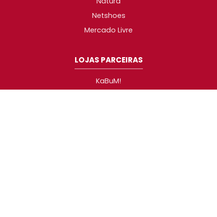
Natura
Netshoes
Mercado Livre
LOJAS PARCEIRAS
KaBuM!
TerabyteShop
Pichau
AliExpress
Carrefour
Centauro
Ponto
Consul
Brastemp