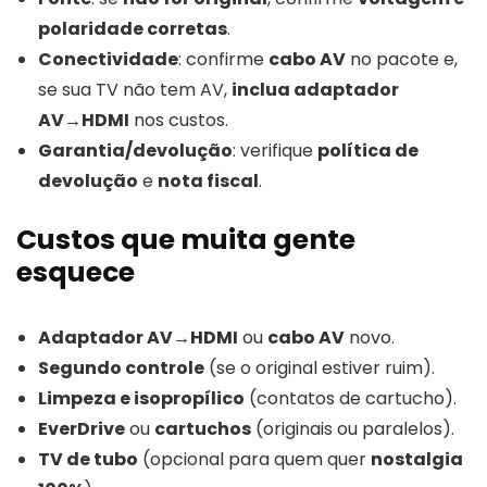
polaridade corretas
.
Conectividade
: confirme
cabo AV
no pacote e,
se sua TV não tem AV,
inclua adaptador
AV→HDMI
nos custos.
Garantia/devolução
: verifique
política de
devolução
e
nota fiscal
.
Custos que muita gente
esquece
Adaptador AV→HDMI
ou
cabo AV
novo.
Segundo controle
(se o original estiver ruim).
Limpeza e isopropílico
(contatos de cartucho).
EverDrive
ou
cartuchos
(originais ou paralelos).
TV de tubo
(opcional para quem quer
nostalgia