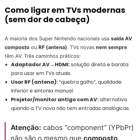
Como ligar em TVs modernas
(sem dor de cabeça)
A maioria dos Super Nintendo nacionais usa
saída AV
composto
ou
RF (antena)
. TVs novas
nem sempre
têm AV. Três caminhos práticos:
Adaptador AV→HDMI:
solução direta e barata
para usar em TVs atuais.
Usar RF (antena):
“quebra galho”, qualidade
inferior e sintonia manual.
Projetor/monitor antigo com AV:
alternativa
quando a TV nova não tem entradas analógicas.
Atenção:
cabos “component” (YPbPr)
não são o mesmo que
composto