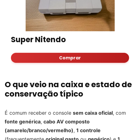
Super Nitendo
Comprar
O que veio na caixa e estado de
conservação típico
É comum receber o console
sem caixa oficial
, com
fonte genérica
,
cabo AV composto
(amarelo/branco/vermelho)
,
1 controle
(frequentemente
original gasto
ou
genérico
) e
1