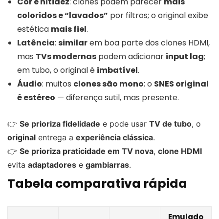
Cor e nitidez
: clones podem parecer
mais
coloridos e “lavados”
por filtros; o original exibe
estética
mais fiel
.
Latência
:
similar
em boa parte dos clones HDMI,
mas
TVs modernas
podem adicionar
input lag
;
em tubo, o original é
imbatível
.
Áudio
: muitos
clones são mono
; o
SNES original
é estéreo
— diferença sutil, mas presente.
👉
Se prioriza fidelidade
e pode usar
TV de tubo
, o
original
entrega a
experiência clássica
.
👉
Se prioriza praticidade em TV nova
,
clone HDMI
evita
adaptadores
e
gambiarras
.
Tabela comparativa rápida
Emulado