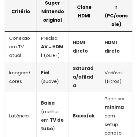
Super
Clone
r
Critério
Nintendo
HDMI
(PC/cons
original
ole)
Conexão
Precisa
HDMI
HDMI
em TV
AV→HDM
direto
direto
atual
I
(ou RF)
Saturad
Imagem/
Fiel
Variável
a/afilad
cores
(suave)
(filtros)
a
Pode ser
Baixa
mínima
(melhor
Latência
Baixa/ok
com
em
TV de
setup
tubo
)
correto