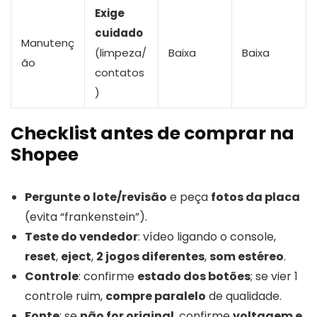
Exige
cuidado
Manutenç
(limpeza/
Baixa
Baixa
ão
contatos
)
Checklist antes de comprar na
Shopee
Pergunte o lote/revisão
e peça
fotos da placa
(evita “frankenstein”).
Teste do vendedor
: vídeo ligando o console,
reset
,
eject
,
2 jogos diferentes
,
som estéreo
.
Controle
: confirme
estado dos botões
; se vier 1
controle ruim,
compre paralelo
de qualidade.
Fonte
: se
não for original
, confirme
voltagem e