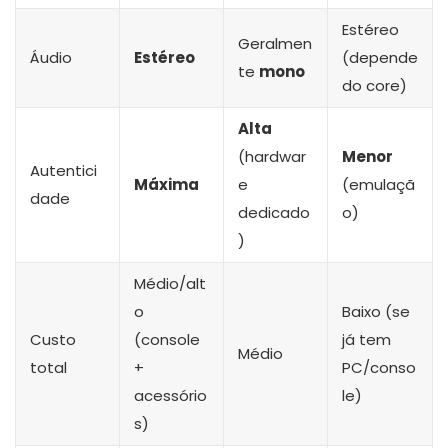
Estéreo
Geralmen
Áudio
Estéreo
(depende
te
mono
do core)
Alta
(hardwar
Menor
Autentici
Máxima
e
(emulaçã
dade
dedicado
o)
)
Médio/alt
o
Baixo (se
Custo
(console
já tem
Médio
total
+
PC/conso
acessório
le)
s)