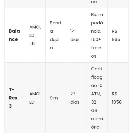
na
Bioim
Band
pedâ
AMOL
Bala
a
14
ncia,
R$
ED
nce
dupl
dias
150+
965
1.5″
a
trein
os
Certi
ficaç
ão 10
T-
AMOL
27
ATM,
R$
Rex
Sim
ED
dias
32
1058
3
GB
mem
ória