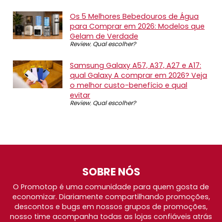
Os 5 Melhores Bebedouros de Água
para Comprar em 2026: Modelos que
Gelam de Verdade
Review
,
Qual escolher?
Samsung Galaxy A57, A37, A27 e A17:
qual Galaxy A comprar em 2026? Veja
o melhor custo-benefício e qual
evitar
Review
,
Qual escolher?
SOBRE NÓS
O Promotop é uma comunidade para quem gosta de
economizar. Diariamente compartilhando promoções,
descontos e bugs em nossos grupos de promoções,
nosso time acompanha todas as lojas confiáveis atrás