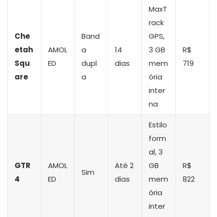
MaxT
rack
Che
Band
GPS,
etah
AMOL
a
14
3 GB
R$
Squ
ED
dupl
dias
mem
719
are
a
ória
inter
na
Estilo
form
al, 3
GTR
AMOL
Até 2
GB
R$
Sim
4
ED
dias
mem
822
ória
inter