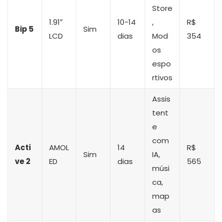
Store
1.91″
10-14
,
R$
Bip 5
Sim
LCD
dias
Mod
354
os
espo
rtivos
Assis
tent
e
com
Acti
AMOL
14
R$
Sim
IA,
ve 2
ED
dias
565
músi
ca,
map
as