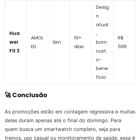
Desig
n
atual
Hua
,
AMOL
10+
R$
wei
Sim
bom
ED
dias
599
Fit 3
cust
o-
bene
fício
🚀 Conclusão
As promoções estão em contagem regressiva e muitas
delas duram apenas até o final do domingo. Para
quem busca um smartwatch completo, seja para
treinos, uso casual ou monitoramento de saúde, essa é