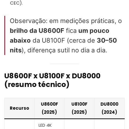
CEC).
Observação: em medições práticas, o
brilho da U8600F
fica
um pouco
abaixo
da U8100F (cerca de
30–50
nits
), diferença sutil no dia a dia.
U8600F x U8100F x DU8000
(resumo técnico)
U8600F
U8100F
DU8000
Recurso
(2025)
(2025)
(2024)
LED 4K