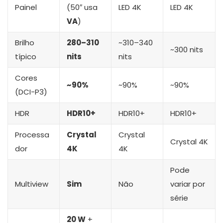
Painel
(50″ usa
LED 4K
LED 4K
VA
)
Brilho
280–310
~310–340
~300 nits
típico
nits
nits
Cores
~90%
~90%
~90%
(DCI-P3)
HDR
HDR10+
HDR10+
HDR10+
Processa
Crystal
Crystal
Crystal 4K
dor
4K
4K
Pode
Multiview
Sim
Não
variar por
série
20 W
+