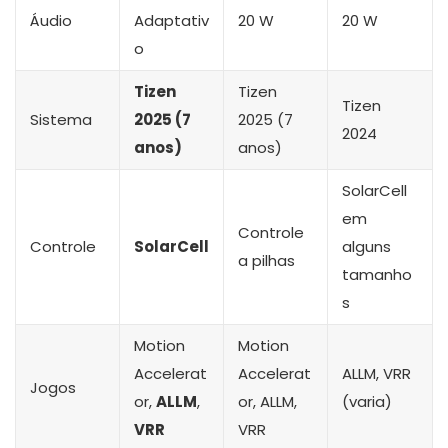
Áudio
Adaptativ
20 W
20 W
o
Tizen
Tizen
Tizen
Sistema
2025 (7
2025 (7
2024
anos)
anos)
SolarCell
em
Controle
Controle
SolarCell
alguns
a pilhas
tamanho
s
Motion
Motion
Accelerat
Accelerat
ALLM, VRR
Jogos
or,
ALLM
,
or, ALLM,
(varia)
VRR
VRR