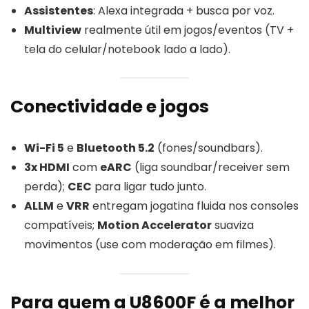
Assistentes
: Alexa integrada + busca por voz.
Multiview
realmente útil em jogos/eventos (TV +
tela do celular/notebook lado a lado).
Conectividade e jogos
Wi-Fi 5
e
Bluetooth 5.2
(fones/soundbars).
3x HDMI
com
eARC
(liga soundbar/receiver sem
perda);
CEC
para ligar tudo junto.
ALLM
e
VRR
entregam jogatina fluida nos consoles
compatíveis;
Motion Accelerator
suaviza
movimentos (use com moderação em filmes).
Para quem a U8600F é a melhor