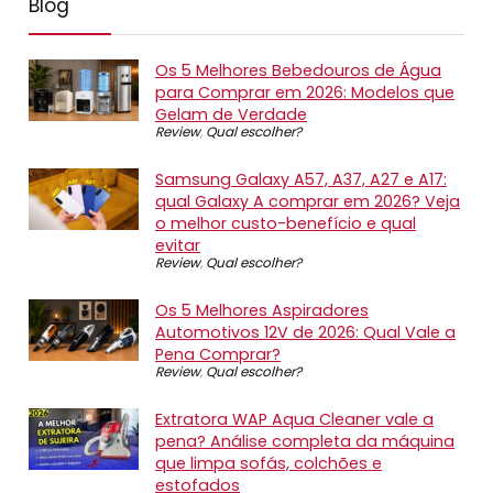
Blog
Os 5 Melhores Bebedouros de Água
para Comprar em 2026: Modelos que
Gelam de Verdade
Review
,
Qual escolher?
Samsung Galaxy A57, A37, A27 e A17:
qual Galaxy A comprar em 2026? Veja
o melhor custo-benefício e qual
evitar
Review
,
Qual escolher?
Os 5 Melhores Aspiradores
Automotivos 12V de 2026: Qual Vale a
Pena Comprar?
Review
,
Qual escolher?
Extratora WAP Aqua Cleaner vale a
pena? Análise completa da máquina
que limpa sofás, colchões e
estofados