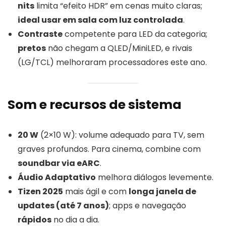
nits
limita “efeito HDR” em cenas muito claras;
ideal usar em sala com luz controlada
.
Contraste
competente para LED da categoria;
pretos
não chegam a QLED/MiniLED, e rivais
(LG/TCL) melhoraram processadores este ano.
Som e recursos de sistema
20 W
(2×10 W): volume adequado para TV, sem
graves profundos. Para cinema, combine com
soundbar via eARC
.
Áudio Adaptativo
melhora diálogos levemente.
Tizen 2025
mais ágil e com
longa janela de
updates (até 7 anos)
; apps e navegação
rápidos
no dia a dia.