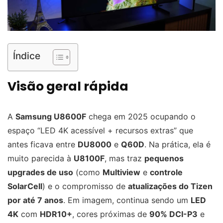
Índice
Visão geral rápida
A
Samsung U8600F
chega em 2025 ocupando o
espaço “LED 4K acessível + recursos extras” que
antes ficava entre
DU8000
e
Q60D
. Na prática, ela é
muito parecida à
U8100F
, mas traz
pequenos
upgrades de uso
(como
Multiview
e
controle
SolarCell
) e o compromisso de
atualizações do Tizen
por até 7 anos
. Em imagem, continua sendo um
LED
4K
com
HDR10+
, cores próximas de
90% DCI-P3
e