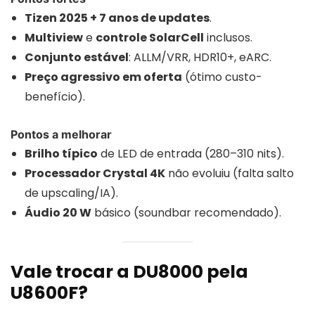
Tizen 2025 + 7 anos de updates
.
Multiview
e
controle SolarCell
inclusos.
Conjunto estável
: ALLM/VRR, HDR10+, eARC.
Preço agressivo em oferta
(ótimo custo-
benefício).
Pontos a melhorar
Brilho típico
de LED de entrada (280–310 nits).
Processador Crystal 4K
não evoluiu (falta salto
de upscaling/IA).
Áudio 20 W
básico (soundbar recomendado).
Vale trocar a DU8000 pela
U8600F?