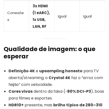
3x HDMI
Conexõe
(1 eARC),
Igual
Igual
s
1x USB,
LAN, RF
Qualidade de imagem: o que
esperar
Definição 4K
e
upsampling honesto
para TV
aberta/streaming; o
Crystal 4K
faz o “arroz com
feijão” com velocidade.
Cores vivas
dentro da faixa (~
90% DCI-P3
), boas
para filmes e esportes.
HDR10+
presente, mas
brilho típico de 280–310