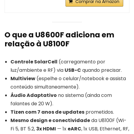
Comprar na Amazon
O que a U8600F adiciona em
relação à U8100F
Controle SolarCell
(carregamento por
luz/ambiente e RF) via
USB-C
quando precisar.
Multiview
(espelhe o celular/notebook e assista
conteúdo simultaneamente).
Áudio Adaptativo
no sistema (ainda com
falantes de 20 W).
Tizen com 7 anos de updates
prometidos.
Mesmo design e conectividade
da U8100F (Wi-
Fi 5, BT 5.2,
3x HDMI
— 1x
eARC
, 1x USB, Ethernet, RF,