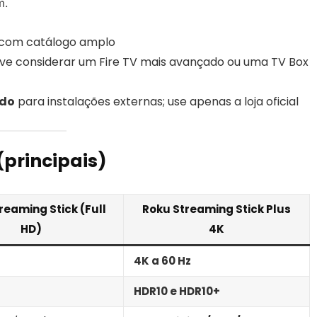
m.
 e com catálogo amplo
eve considerar um Fire TV mais avançado ou uma TV Box
ado
para instalações externas; use apenas a loja oficial
(principais)
reaming Stick (Full
Roku Streaming Stick Plus
HD)
4K
4K a 60 Hz
HDR10 e HDR10+