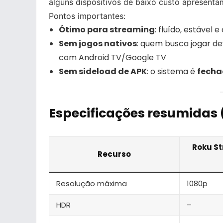
alguns dispositivos de baixo custo apresenta
Pontos importantes:
Ótimo para streaming
: fluído, estável
Sem jogos nativos
: quem busca jogar d
com Android TV/Google TV
Sem sideload de APK
: o sistema é
fech
Especificações resumidas 
Roku St
Recurso
Resolução máxima
1080p
HDR
–