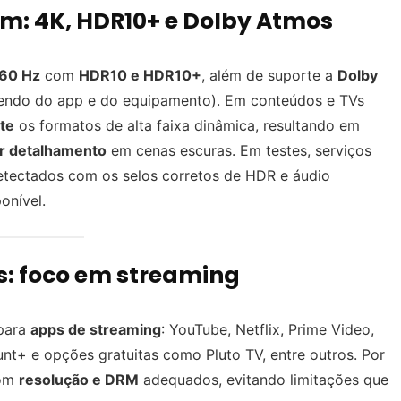
m: 4K, HDR10+ e Dolby Atmos
 60 Hz
com
HDR10 e HDR10+
, além de suporte a
Dolby
endo do app e do equipamento). Em conteúdos e TVs
te
os formatos de alta faixa dinâmica, resultando em
r detalhamento
em cenas escuras. Em testes, serviços
etectados com os selos corretos de HDR e áudio
onível.
es: foco em streaming
 para
apps de streaming
: YouTube, Netflix, Prime Video,
nt+ e opções gratuitas como Pluto TV, entre outros. Por
com
resolução e DRM
adequados, evitando limitações que