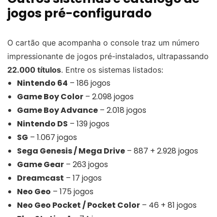
jogos pré-configurado
O cartão que acompanha o console traz um número
impressionante de jogos pré-instalados, ultrapassando
22.000 títulos
. Entre os sistemas listados:
Nintendo 64
– 186 jogos
Game Boy Color
– 2.098 jogos
Game Boy Advance
– 2.018 jogos
Nintendo DS
– 139 jogos
SG
– 1.067 jogos
Sega Genesis / Mega Drive
– 887 + 2.928 jogos
Game Gear
– 263 jogos
Dreamcast
– 17 jogos
Neo Geo
– 175 jogos
Neo Geo Pocket / Pocket Color
– 46 + 81 jogos