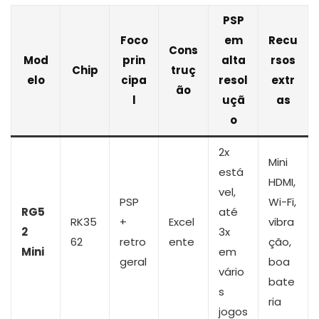
PSP
Foco
em
Recu
Cons
Mod
prin
alta
rsos
Chip
truç
elo
cipa
resol
extr
ão
l
uçã
as
o
2x
Mini
está
HDMI,
vel,
PSP
Wi-Fi,
RG5
até
RK35
+
Excel
vibra
2
3x
62
retro
ente
ção,
Mini
em
geral
boa
vário
bate
s
ria
jogos