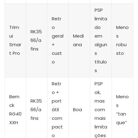
PSP
Retr
limita
Trim
o
do
Meno
RK35
ui
geral
Medi
em
s
66/a
Smar
+
ana
algun
robu
fins
t Pro
cust
s
sto
o
título
s
Retr
PSP
o +
ok,
Bern
Meno
RK35
port
mas
ck
s
66/a
átil
Boa
com
RG40
“tan
fins
com
mais
XXH
que”
pact
limita
o
ções