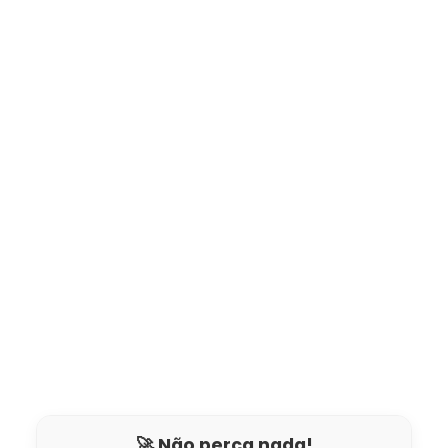
🚀 Não perca nada!