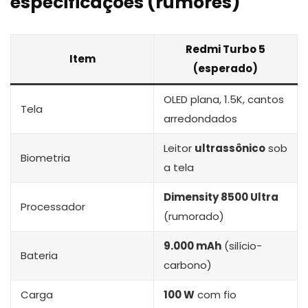
especificações (rumores)
Redmi Turbo 5
Item
(esperado)
OLED plana, 1.5K, cantos
Tela
arredondados
Leitor
ultrassônico
sob
Biometria
a tela
Dimensity 8500 Ultra
Processador
(rumorado)
9.000 mAh
(silício-
Bateria
carbono)
Carga
100 W
com fio