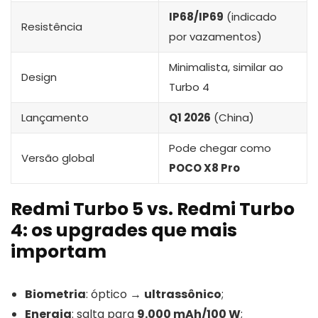
IP68/IP69
(indicado
Resistência
por vazamentos)
Minimalista, similar ao
Design
Turbo 4
Lançamento
Q1 2026
(China)
Pode chegar como
Versão global
POCO X8 Pro
Redmi Turbo 5 vs. Redmi Turbo
4: os upgrades que mais
importam
Biometria
: óptico →
ultrassônico
;
Energia
: salta para
9.000 mAh/100 W
;