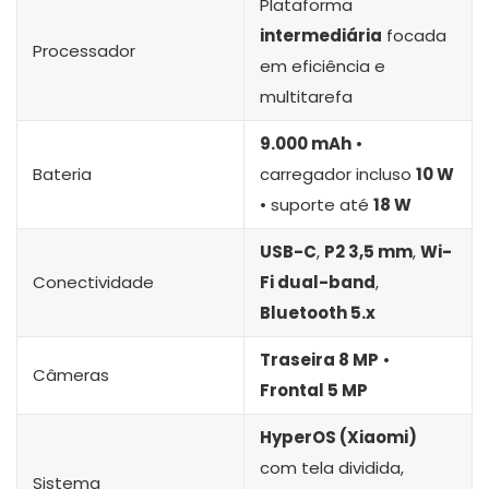
Plataforma
intermediária
focada
Processador
em eficiência e
multitarefa
9.000 mAh
•
Bateria
carregador incluso
10 W
• suporte até
18 W
USB-C
,
P2 3,5 mm
,
Wi-
Conectividade
Fi dual-band
,
Bluetooth 5.x
Traseira 8 MP
•
Câmeras
Frontal 5 MP
HyperOS (Xiaomi)
com tela dividida,
Sistema