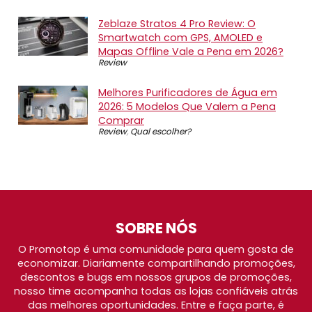
Zeblaze Stratos 4 Pro Review: O
Smartwatch com GPS, AMOLED e
Mapas Offline Vale a Pena em 2026?
Review
Melhores Purificadores de Água em
2026: 5 Modelos Que Valem a Pena
Comprar
Review
,
Qual escolher?
SOBRE NÓS
O Promotop é uma comunidade para quem gosta de
economizar. Diariamente compartilhando promoções,
descontos e bugs em nossos grupos de promoções,
nosso time acompanha todas as lojas confiáveis atrás
das melhores oportunidades. Entre e faça parte, é