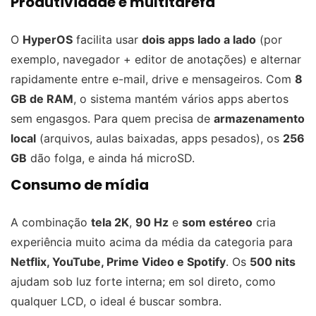
Produtividade e multitarefa
O
HyperOS
facilita usar
dois apps lado a lado
(por
exemplo, navegador + editor de anotações) e alternar
rapidamente entre e-mail, drive e mensageiros. Com
8
GB de RAM
, o sistema mantém vários apps abertos
sem engasgos. Para quem precisa de
armazenamento
local
(arquivos, aulas baixadas, apps pesados), os
256
GB
dão folga, e ainda há microSD.
Consumo de mídia
A combinação
tela 2K
,
90 Hz
e
som estéreo
cria
experiência muito acima da média da categoria para
Netflix, YouTube, Prime Video e Spotify
. Os
500 nits
ajudam sob luz forte interna; em sol direto, como
qualquer LCD, o ideal é buscar sombra.