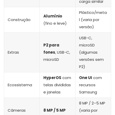
carga similar
Plástico/meta
Alumínio
Construção
l (varia por
(fino e leve)
versão)
USB-C,
P2 para
microSD
Extras
fones
, USB-C,
(algumas
microSD
versões sem
P2)
HyperOS
com
One UI
com
Ecossistema
telas divididas
recursos
e janelas
Samsung
8 MP / 2–5 MP
Câmeras
8 MP / 5 MP
(varia por