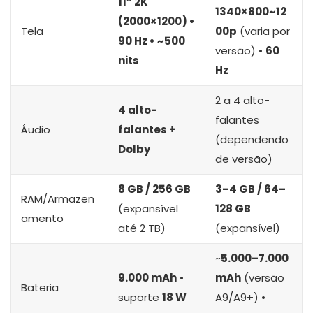
11” 2K
1340×800~12
(2000×1200) •
Tela
00p
(varia por
90 Hz • ~500
versão) •
60
nits
Hz
2 a 4 alto-
4 alto-
falantes
Áudio
falantes +
(dependendo
Dolby
de versão)
8 GB / 256 GB
3–4 GB / 64–
RAM/Armazen
(expansível
128 GB
amento
até 2 TB)
(expansível)
~
5.000–7.000
9.000 mAh
•
mAh
(versão
Bateria
suporte
18 W
A9/A9+) •