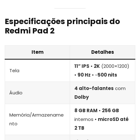
Especificações principais do
Redmi Pad 2
Item
Detalhes
11” IPS
•
2K
(2000×1200)
Tela
•
90 Hz
• ~
500 nits
4 alto-falantes
com
Áudio
Dolby
8 GB RAM
•
256 GB
Memória/Armazename
internos •
microSD até
nto
2 TB