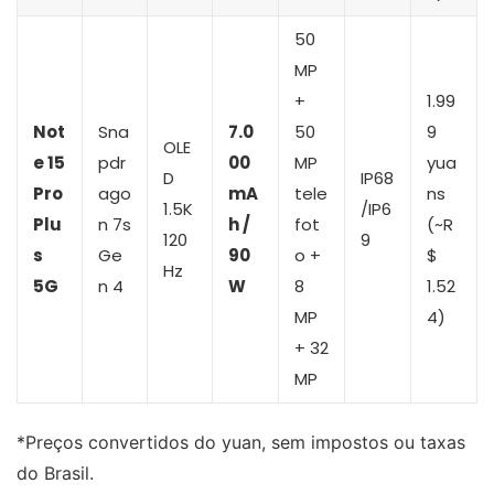
50
MP
+
1.99
Not
Sna
7.0
50
9
OLE
e 15
pdr
00
MP
yua
D
IP68
Pro
ago
mA
tele
ns
1.5K
/IP6
Plu
n 7s
h /
fot
(~R
120
9
s
Ge
90
o +
$
Hz
5G
n 4
W
8
1.52
MP
4)
+ 32
MP
*Preços convertidos do yuan, sem impostos ou taxas
do Brasil.