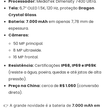
Processador:
MediaTek Dimensity 7400 Ultra.
Tela:
6,7” OLED 1.5K, 120 Hz, proteção
Dragon
Crystal Glass
.
Bateria:
7.000 mAh
em apenas 7,78 mm de
espessura.
Câmeras:
50 MP principal.
8 MP ultrawide.
16 MP frontal.
Resistência:
Certificações
IP68, IP69 e IP69K
(resiste a água, poeira, quedas e até jatos de alta
pressão).
Preço na China:
cerca de
R$ 1.060
(conversão
direta).
👉 A grande novidade é a bateria de
7.000 mAh em