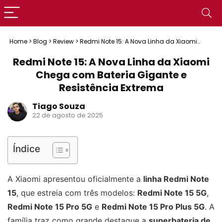
Home
>
Blog
>
Review
>
Redmi Note 15: A Nova Linha da Xiaomi
Chega com Bateria Gigante e Resistência Extrema
Redmi Note 15: A Nova Linha da Xiaomi
Chega com Bateria Gigante e
Resistência Extrema
Tiago Souza
22 de agosto de 2025
Índice
A Xiaomi apresentou oficialmente a
linha Redmi Note
15
, que estreia com três modelos:
Redmi Note 15 5G
,
Redmi Note 15 Pro 5G
e
Redmi Note 15 Pro Plus 5G
. A
família traz como grande destaque a
superbateria de