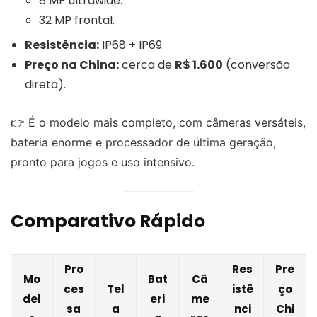
8 MP ultrawide.
32 MP frontal.
Resistência:
IP68 + IP69.
Preço na China:
cerca de
R$ 1.600
(conversão
direta).
👉 É o modelo mais completo, com câmeras versáteis,
bateria enorme e processador de última geração,
pronto para jogos e uso intensivo.
Comparativo Rápido
Pro
Res
Pre
Mo
Bat
Câ
ces
Tel
istê
ço
del
eri
me
sa
a
nci
Chi