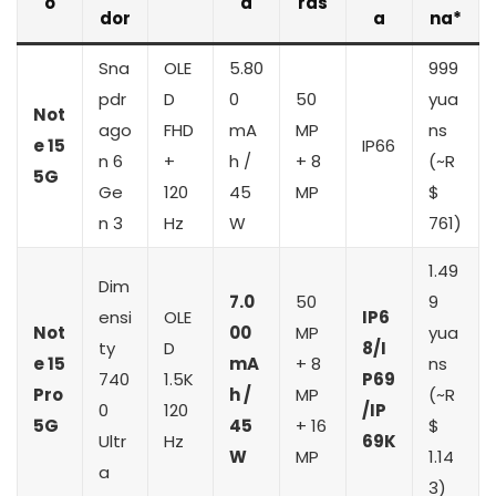
o
a
ras
dor
a
na*
Sna
OLE
5.80
999
pdr
D
0
50
yua
Not
ago
FHD
mA
MP
ns
e 15
IP66
n 6
+
h /
+ 8
(~R
5G
Ge
120
45
MP
$
n 3
Hz
W
761)
1.49
Dim
7.0
50
9
ensi
OLE
IP6
Not
00
MP
yua
ty
D
8/I
e 15
mA
+ 8
ns
740
1.5K
P69
Pro
h /
MP
(~R
0
120
/IP
5G
45
+ 16
$
Ultr
Hz
69K
W
MP
1.14
a
3)