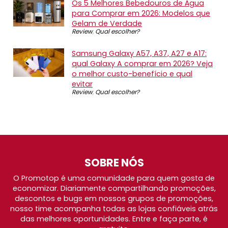
Os 5 Melhores Bebedouros de Água
para Comprar em 2026: Modelos que
Gelam de Verdade
Review
,
Qual escolher?
Samsung Galaxy A57, A37, A27 e A17:
qual Galaxy A comprar em 2026? Veja
o melhor custo-benefício e qual
evitar
Review
,
Qual escolher?
SOBRE NÓS
O Promotop é uma comunidade para quem gosta de
economizar. Diariamente compartilhando promoções,
descontos e bugs em nossos grupos de promoções,
nosso time acompanha todas as lojas confiáveis atrás
das melhores oportunidades. Entre e faça parte, é