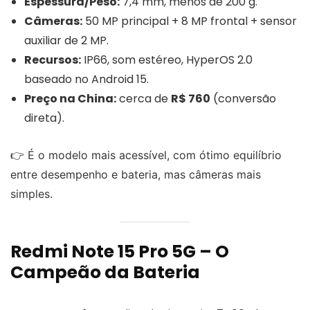
Espessura/Peso:
7,4 mm, menos de 200 g.
Câmeras:
50 MP principal + 8 MP frontal + sensor
auxiliar de 2 MP.
Recursos:
IP66, som estéreo, HyperOS 2.0
baseado no Android 15.
Preço na China:
cerca de
R$ 760
(conversão
direta).
👉 É o modelo mais acessível, com ótimo equilíbrio
entre desempenho e bateria, mas câmeras mais
simples.
Redmi Note 15 Pro 5G – O
Campeão da Bateria