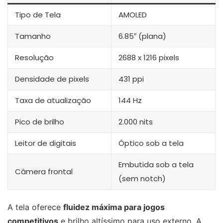
Tipo de Tela
AMOLED
Tamanho
6.85″ (plana)
Resolução
2688 x 1216 pixels
Densidade de pixels
431 ppi
Taxa de atualização
144 Hz
Pico de brilho
2.000 nits
Leitor de digitais
Óptico sob a tela
Embutida sob a tela
Câmera frontal
(sem notch)
A tela oferece
fluidez máxima para jogos
competitivos
e brilho altíssimo para uso externo. A