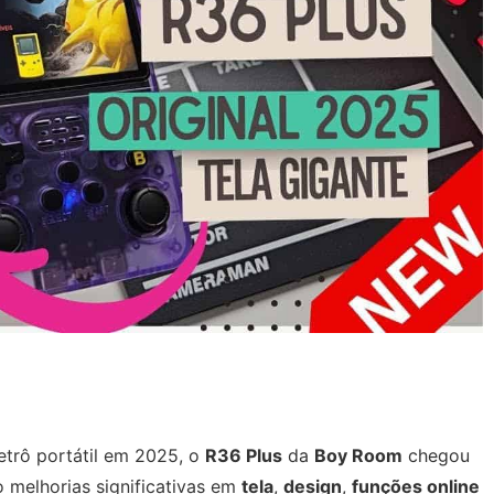
trô portátil em 2025, o
R36 Plus
da
Boy Room
chegou
o melhorias significativas em
tela
,
design
,
funções online