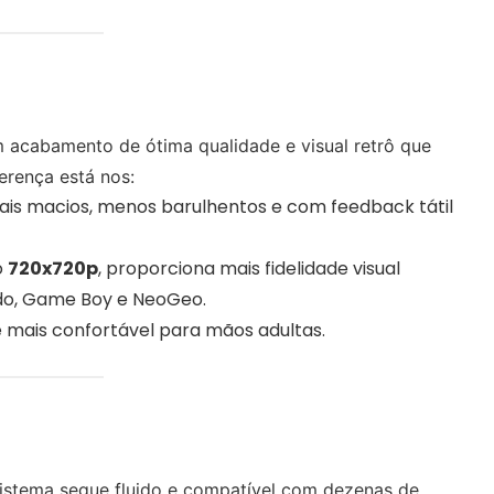
m acabamento de ótima qualidade e visual retrô que
ferença está nos:
ais macios, menos barulhentos e com feedback tátil
o
720x720p
, proporciona mais fidelidade visual
do, Game Boy e NeoGeo.
e mais confortável para mãos adultas.
sistema segue fluido e compatível com dezenas de