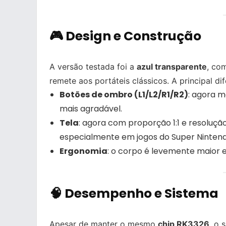
🎮 Design e Construção
A versão testada foi a
azul transparente
, co
remete aos portáteis clássicos. A principal di
Botões de ombro (L1/L2/R1/R2)
: agora m
mais agradável.
Tela
: agora com proporção 1:1 e resoluçã
especialmente em jogos do Super Ninten
Ergonomia
: o corpo é levemente maior 
🧠 Desempenho e Sistema
Apesar de manter o mesmo
chip RK3326
, o 