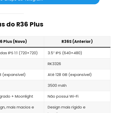
as do R36 Plus
6 Plus (Novo)
R36S (Anterior)
das IPS 1:1 (720×720)
3.5” IPS (640×480)
RK3326
B (expansível)
Até 128 GB (expansível)
3500 mAh
egrado + Moonlight
Não possui Wi-Fi
gn, mais macios e
Design mais rígido e