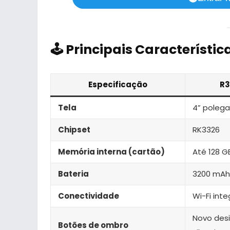
🕹️ Principais Característic
Especificação
R3
Tela
4” polega
Chipset
RK3326
Memória interna (cartão)
Até 128 G
Bateria
3200 mAh
Conectividade
Wi-Fi int
Novo desi
Botões de ombro