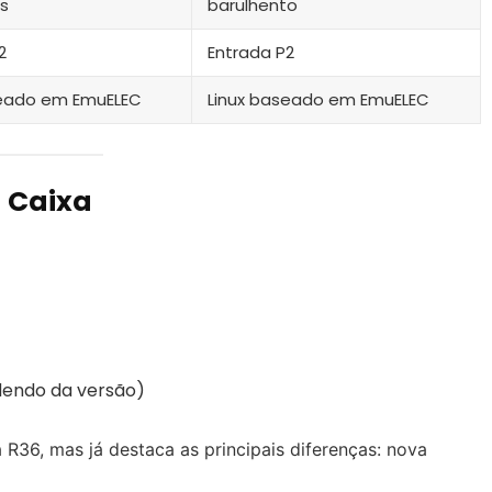
os
barulhento
2
Entrada P2
seado em EmuELEC
Linux baseado em EmuELEC
 Caixa
dendo da versão)
36, mas já destaca as principais diferenças: nova