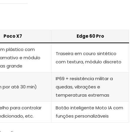
Poco X7
Edge 60 Pro
em plástico com
Traseira em couro sintético
hamativo e módulo
com textura, módulo discreto
as grande
IP69 + resistência militar a
 m por até 30 min)
quedas, vibrações e
temperaturas extremas
elho para controlar
Botão inteligente Moto IA com
ndicionado, etc.
funções personalizáveis