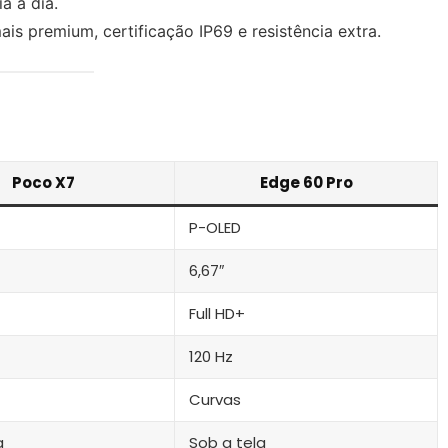
ia a dia.
s premium, certificação IP69 e resistência extra.
Poco X7
Edge 60 Pro
P-OLED
6,67″
Full HD+
120 Hz
Curvas
a
Sob a tela