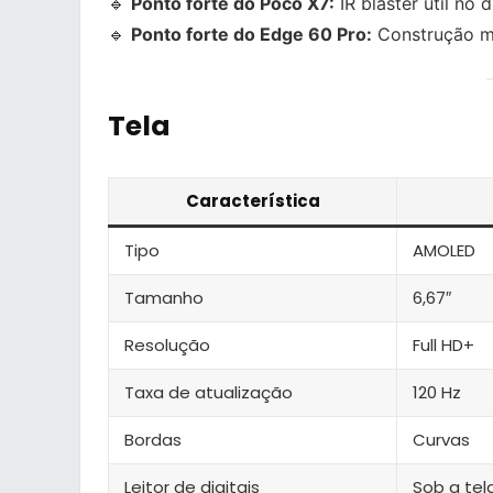
🔹
Ponto forte do Poco X7:
IR blaster útil no d
🔹
Ponto forte do Edge 60 Pro:
Construção mai
Tela
Característica
Tipo
AMOLED
Tamanho
6,67″
Resolução
Full HD+
Taxa de atualização
120 Hz
Bordas
Curvas
Leitor de digitais
Sob a tel