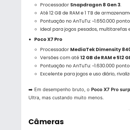
Processador
Snapdragon 8 Gen 3
.
Até 12 GB de RAM e 1 TB de armazenam
Pontuação no AnTuTu: ~1.650.000 ponto
Ideal para jogos pesados, multitarefas e
Poco X7 Pro
Processador
MediaTek Dimensity 840
Versões com até
12 GB de RAM e 512
Pontuação no AnTuTu: ~1.630.000 pontos
Excelente para jogos e uso diário, riv
➡️ Em desempenho bruto, o
Poco X7 Pro sur
Ultra, mas custando muito menos.
Câmeras