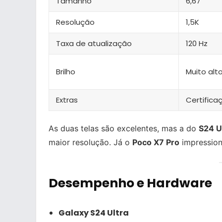
Tamanho
6,67”
Resolução
1,5K
Taxa de atualização
120 Hz
Brilho
Muito alto
Extras
Certifica
As duas telas são excelentes, mas a do
S24 U
maior resolução. Já o
Poco X7 Pro
impression
Desempenho e Hardware
Galaxy S24 Ultra