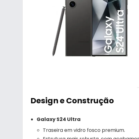
Design e Construção
Galaxy S24 Ultra
Traseira em vidro fosco premium.
Estrutura mais robusta, com acabamen