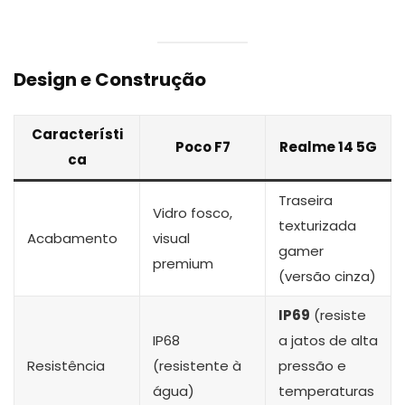
Design e Construção
Característi
Poco F7
Realme 14 5G
ca
Traseira
Vidro fosco,
texturizada
Acabamento
visual
gamer
premium
(versão cinza)
IP69
(resiste
IP68
a jatos de alta
Resistência
(resistente à
pressão e
água)
temperaturas