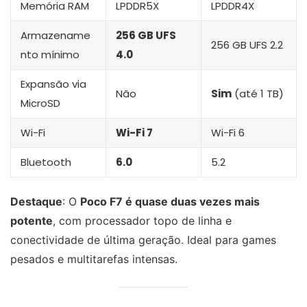
Memória RAM
LPDDR5X
LPDDR4X
Armazename
256 GB UFS
256 GB UFS 2.2
nto mínimo
4.0
Expansão via
Não
Sim
(até 1 TB)
MicroSD
Wi-Fi
Wi-Fi 7
Wi-Fi 6
Bluetooth
6.0
5.2
Destaque
: O
Poco F7 é quase duas vezes mais
potente
, com processador topo de linha e
conectividade de última geração. Ideal para games
pesados e multitarefas intensas.