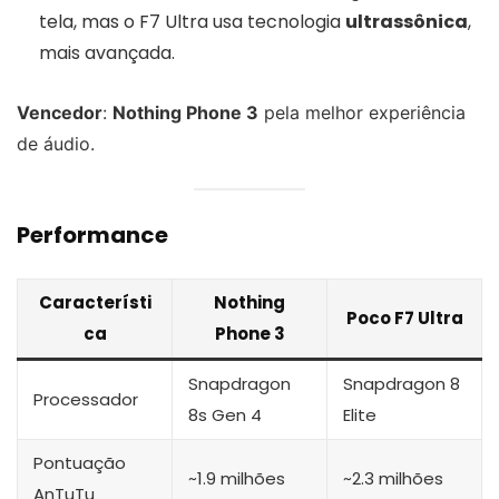
tela, mas o F7 Ultra usa tecnologia
ultrassônica
,
mais avançada.
Vencedor
:
Nothing Phone 3
pela melhor experiência
de áudio.
Performance
Característi
Nothing
Poco F7 Ultra
ca
Phone 3
Snapdragon
Snapdragon 8
Processador
8s Gen 4
Elite
Pontuação
~1.9 milhões
~2.3 milhões
AnTuTu