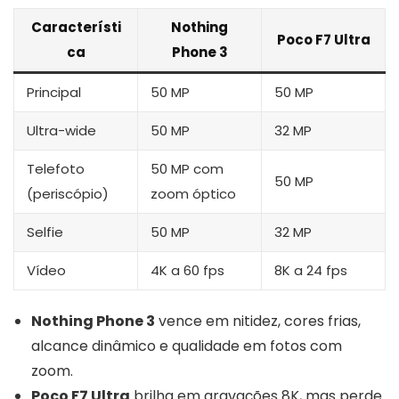
Característi
Nothing
Poco F7 Ultra
ca
Phone 3
Principal
50 MP
50 MP
Ultra-wide
50 MP
32 MP
Telefoto
50 MP com
50 MP
(periscópio)
zoom óptico
Selfie
50 MP
32 MP
Vídeo
4K a 60 fps
8K a 24 fps
Nothing Phone 3
vence em nitidez, cores frias,
alcance dinâmico e qualidade em fotos com
zoom.
Poco F7 Ultra
brilha em gravações 8K, mas perde