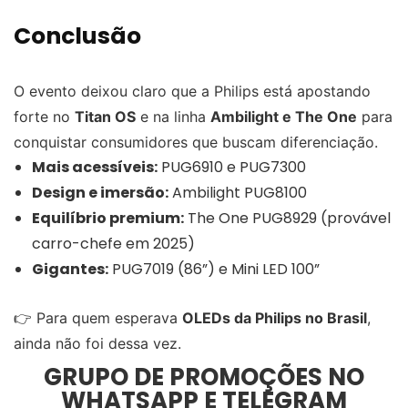
Conclusão
O evento deixou claro que a Philips está apostando
forte no
Titan OS
e na linha
Ambilight e The One
para
conquistar consumidores que buscam diferenciação.
Mais acessíveis:
PUG6910 e PUG7300
Design e imersão:
Ambilight PUG8100
Equilíbrio premium:
The One PUG8929 (provável
carro-chefe em 2025)
Gigantes:
PUG7019 (86”) e Mini LED 100”
👉 Para quem esperava
OLEDs da Philips no Brasil
,
ainda não foi dessa vez.
GRUPO DE PROMOÇÕES NO
WHATSAPP E TELEGRAM