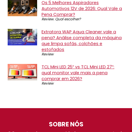
Os 5 Melhores Aspiradores
Automotivos 12V de 2026: Qual Vale a
Pena Comprar?
Review
,
Qual escolher?
Extratora WAP Aqua Cleaner vale a
pena? Análise completa da máquina
que limpa sofás, colchões e
estofados
Review
TCL Mini LED 25″ vs TCL Mini LED 27″:
qual monitor vale mais a pena
comprar em 2026?
Review
SOBRE NÓS