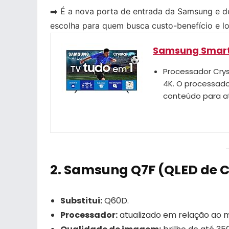
➡️ É a nova porta de entrada da Samsung e de
escolha para quem busca custo-benefício e l
Samsung Smart 
Processador Crys
4K. O processado
conteúdo para at
2.
Samsung Q7F (QLED de C
Substitui:
Q60D.
Processador:
atualizado em relação ao m