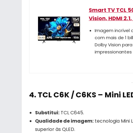
Smart TV TCL 5
Vision, HDMI 2.1
Imagem incrível 
com mais de 1 bi
Dolby Vision para
impressionantes e
4.
TCL C6K / C6KS – Mini LE
Substitui:
TCL C645.
Qualidade de imagem:
tecnologia Mini 
superior às QLED.