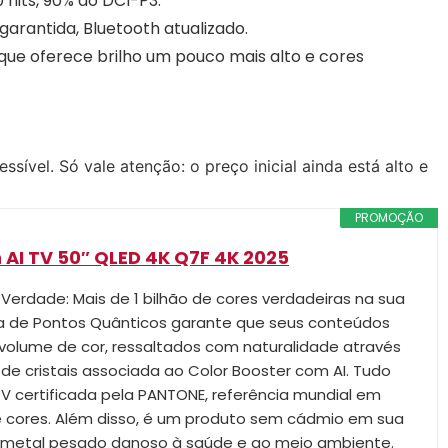
 nits, 90% do DCI-P3.
garantida, Bluetooth atualizado.
ue oferece brilho um pouco mais alto e cores
ível. Só vale atenção: o preço inicial ainda está alto e
PROMOÇÃO
 AI TV 50″ QLED 4K Q7F 4K 2025
e Verdade: Mais de 1 bilhão de cores verdadeiras na sua
ia de Pontos Quânticos garante que seus conteúdos
olume de cor, ressaltados com naturalidade através
 cristais associada ao Color Booster com AI. Tudo
 TV certificada pela PANTONE, referência mundial em
e cores. Além disso, é um produto sem cádmio em sua
metal pesado danoso à saúde e ao meio ambiente.