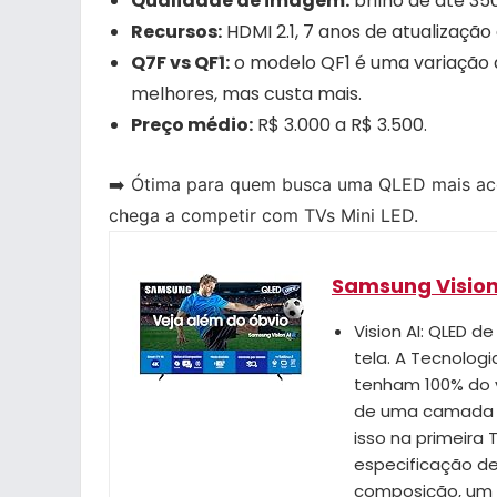
Qualidade de imagem:
brilho de até 350
Recursos:
HDMI 2.1, 7 anos de atualização 
Q7F vs QF1:
o modelo QF1 é uma variação q
melhores, mas custa mais.
Preço médio:
R$ 3.000 a R$ 3.500.
➡️ Ótima para quem busca uma QLED mais acess
chega a competir com TVs Mini LED.
Samsung Vision
Vision AI: QLED d
tela. A Tecnolog
tenham 100% do v
de uma camada de
isso na primeira
especificação d
composição, um 