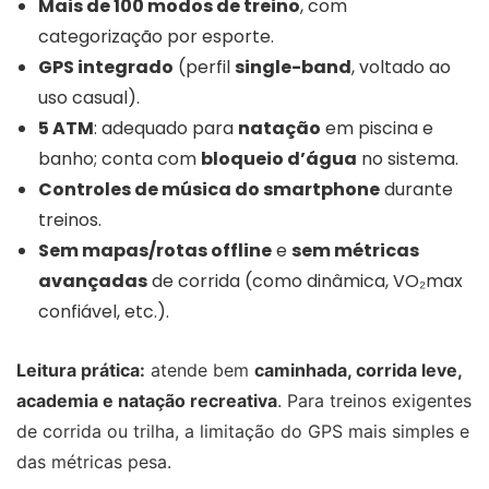
Mais de 100 modos de treino
, com
categorização por esporte.
GPS integrado
(perfil
single-band
, voltado ao
uso casual).
5 ATM
: adequado para
natação
em piscina e
banho; conta com
bloqueio d’água
no sistema.
Controles de música do smartphone
durante
treinos.
Sem mapas/rotas offline
e
sem métricas
avançadas
de corrida (como dinâmica, VO₂max
confiável, etc.).
Leitura prática:
atende bem
caminhada, corrida leve,
academia e natação recreativa
. Para treinos exigentes
de corrida ou trilha, a limitação do GPS mais simples e
das métricas pesa.