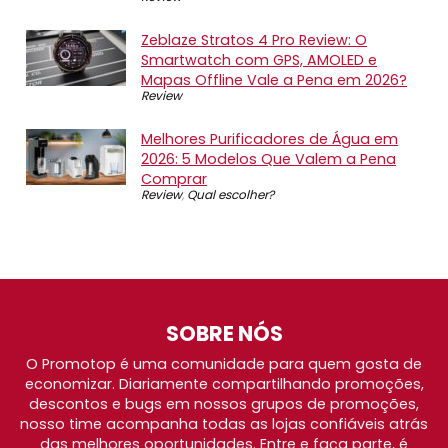
Zeblaze Stratos 4 Pro Review: O
Smartwatch com GPS, AMOLED e
Mapas Offline Vale a Pena em 2026?
Review
Melhores Purificadores de Água em
2026: 5 Modelos Que Valem a Pena
Comprar
Review
,
Qual escolher?
SOBRE NÓS
O Promotop é uma comunidade para quem gosta de
economizar. Diariamente compartilhando promoções,
descontos e bugs em nossos grupos de promoções,
nosso time acompanha todas as lojas confiáveis atrás
das melhores oportunidades. Entre e faça parte, é