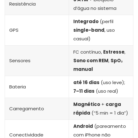
Resistência
d’água no sistema
Integrado
(perfil
GPS
single-band
, uso
casual)
FC contínuo,
Estresse
,
Sensores
Sono com REM
,
SpO₂
manual
até 16 dias
(uso leve);
Bateria
7–11 dias
(uso real)
Magnético
+
carga
Carregamento
rápida
(“5 min = 1 dia”)
Android
(pareamento
Conectividade
com iPhone não