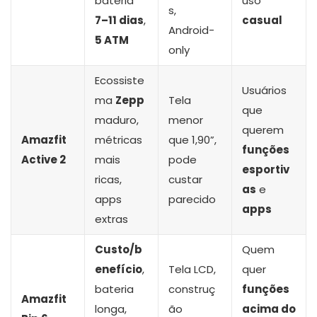
bateria
uso
s,
7–11 dias
,
casual
Android-
5 ATM
only
Ecossiste
Usuários
ma
Zepp
Tela
que
maduro,
menor
querem
Amazfit
métricas
que 1,90”,
funções
Active 2
mais
pode
esportiv
ricas,
custar
as
e
apps
parecido
apps
extras
Custo/b
Quem
enefício
,
Tela LCD,
quer
bateria
construç
funções
Amazfit
longa,
ão
acima do