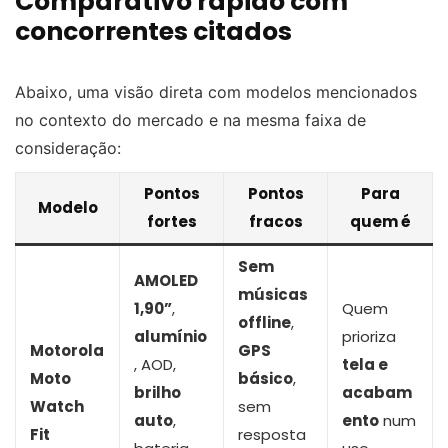
Comparativo rápido com
concorrentes citados
Abaixo, uma visão direta com modelos mencionados
no contexto do mercado e na mesma faixa de
consideração:
Pontos
Pontos
Para
Modelo
fortes
fracos
quem é
Sem
AMOLED
músicas
1,90”
,
Quem
offline
,
alumínio
prioriza
Motorola
GPS
, AOD,
tela e
Moto
básico
,
brilho
acabam
Watch
sem
auto
,
ento
num
Fit
resposta