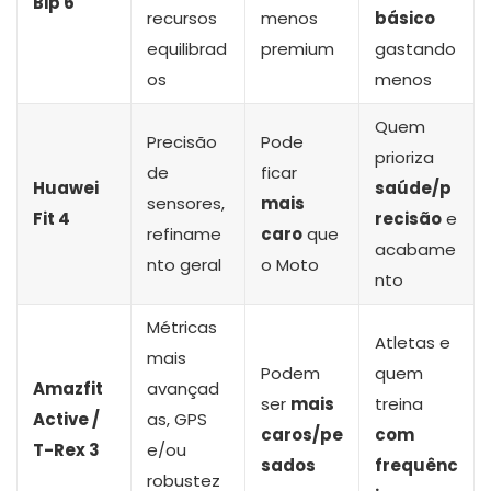
Bip 6
recursos
menos
básico
equilibrad
premium
gastando
os
menos
Quem
Precisão
Pode
prioriza
de
ficar
Huawei
saúde/p
sensores,
mais
Fit 4
recisão
e
refiname
caro
que
acabame
nto geral
o Moto
nto
Métricas
Atletas e
mais
Podem
quem
Amazfit
avançad
ser
mais
treina
Active /
as, GPS
caros/pe
com
T-Rex 3
e/ou
sados
frequênc
robustez