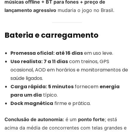
músicas offline + BT para fones + preço de
lançamento agressivo
mudaria o jogo no Brasil.
Bateria e carregamento
Promessa oficial:
até 16 dias
em uso leve.
Uso realista:
7 a 11 dias
com treinos, GPS
ocasional, AOD em horários e monitoramentos de
saúde ligados.
Carga rápida:
5 minutos
fornecem
energia
para um dia
típico.
Dock magnética
firme e prática.
Conclusão de autonomia:
é um
ponto forte
; está
acima da média de concorrentes com telas grandes e