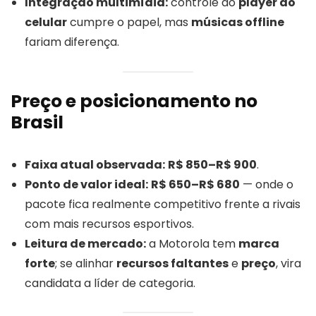
Integração multimídia:
controle do
player do
celular
cumpre o papel, mas
músicas offline
fariam diferença.
Preço e posicionamento no
Brasil
Faixa atual observada:
R$ 850–R$ 900
.
Ponto de valor ideal:
R$ 650–R$ 680
— onde o
pacote fica realmente competitivo frente a rivais
com mais recursos esportivos.
Leitura de mercado:
a Motorola tem
marca
forte
; se alinhar
recursos faltantes
e
preço
, vira
candidata a líder de categoria.