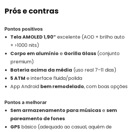
Prós e contras
Pontos positivos
Tela AMOLED 1,90”
excelente (AOD + brilho auto
+ >1000 nits)
Corpo em alumínio
e
Gorilla Glass
(conjunto
premium)
Bateria acima da média
(uso real 7–11 dias)
5 ATM
e interface fluida/polida
App Android
bem remodelado
, com boas opções
Pontos a melhorar
Sem armazenamento para músicas
e
sem
pareamento de fones
GPS
básico (adequado ao casual, aquém de