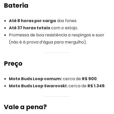
Bateria
Até 8 horas por carga
dos fones.
Até 37 horas totais
com o estojo.
Promessa de boa resistência a respingos e suor
(não é à prova d’água para mergulho).
Preço
Moto Buds Loop comum:
cerca de
R$ 900
.
Moto Buds Loop Swarovski:
cerca de
R$ 1.349
.
Vale a pena?