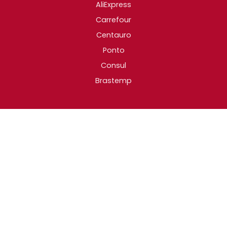
AliExpress
Carrefour
Centauro
Ponto
Consul
Brastemp
CATEGORIAS TOP
TVs e Smart TVs
Jogos e Consoles
PC Gamer
Smartphones
Caixas de som
Geladeiras
Air Fryer