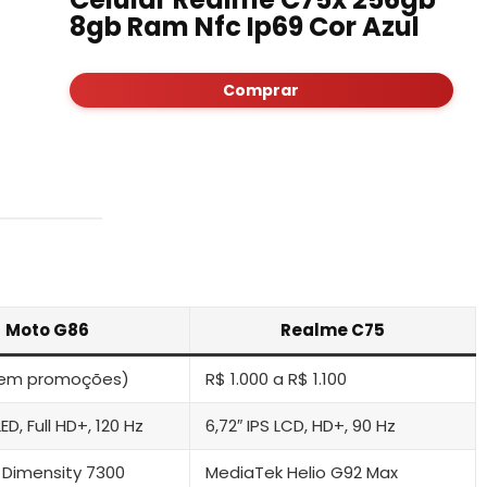
8gb Ram Nfc Ip69 Cor Azul
Comprar
Moto G86
Realme C75
 (em promoções)
R$ 1.000 a R$ 1.100
ED, Full HD+, 120 Hz
6,72″ IPS LCD, HD+, 90 Hz
 Dimensity 7300
MediaTek Helio G92 Max