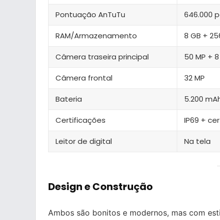
Pontuação AnTuTu
646.000 
RAM/Armazenamento
8 GB + 25
Câmera traseira principal
50 MP + 8
Câmera frontal
32 MP
Bateria
5.200 mA
Certificações
IP69 + cer
Leitor de digital
Na tela
Design e Construção
Ambos são bonitos e modernos, mas com estil