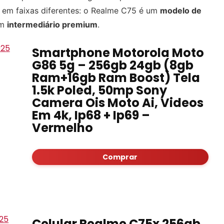
 em faixas diferentes: o Realme C75 é um
modelo de
um
intermediário premium
.
Smartphone Motorola Moto
G86 5g – 256gb 24gb (8gb
Ram+16gb Ram Boost) Tela
1.5k Poled, 50mp Sony
Camera Ois Moto Ai, Videos
Em 4k, Ip68 + Ip69 –
Vermelho
Comprar
Celular Realme C75x 256gb