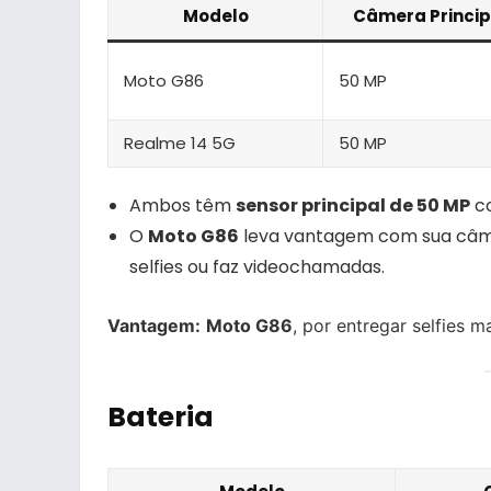
Modelo
Câmera Princip
Moto G86
50 MP
Realme 14 5G
50 MP
Ambos têm
sensor principal de 50 MP
co
O
Moto G86
leva vantagem com sua câm
selfies ou faz videochamadas.
Vantagem:
Moto G86
, por entregar selfies ma
Bateria