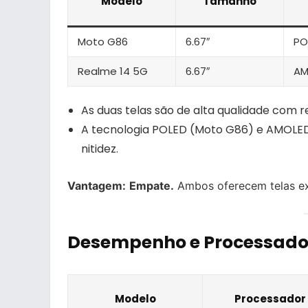
Modelo
Tamanho
Moto G86
6.67″
PO
Realme 14 5G
6.67″
AM
As duas telas são de alta qualidade com re
A tecnologia POLED (Moto G86) e AMOLED
nitidez.
Vantagem:
Empate.
Ambos oferecem telas ex
Desempenho e Processado
Modelo
Processador