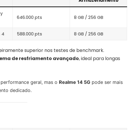
Armazenamento
ty
646.000 pts
8 GB / 256 GB
 4
588.000 pts
8 GB / 256 GB
iramente superior nos testes de benchmark.
tema de resfriamento avançado
, ideal para longas
performance geral, mas o
Realme 14 5G
pode ser mais
ento dedicado.