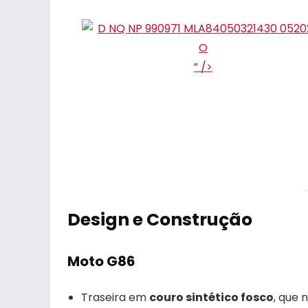
” />
Design e Construção
Moto G86
Traseira em
couro sintético fosco
, que 