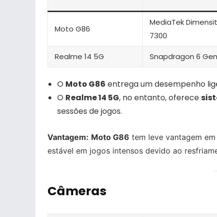
MediaTek Dimensi
Moto G86
7300
Realme 14 5G
Snapdragon 6 Gen
O
Moto G86
entrega um desempenho lige
O
Realme 14 5G
, no entanto, oferece
sis
sessões de jogos.
Vantagem:
Moto G86
tem leve vantagem em 
estável em jogos intensos devido ao resfriam
Câmeras