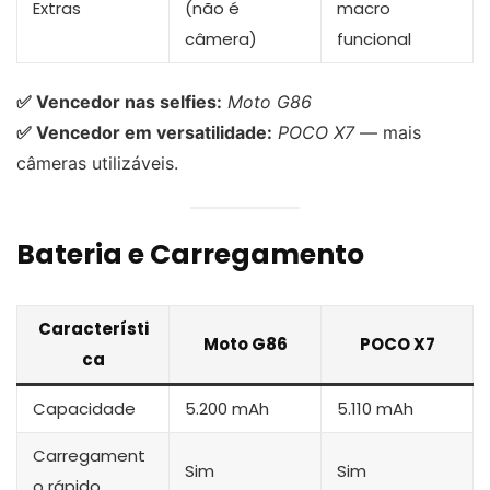
Extras
(não é
macro
câmera)
funcional
✅ Vencedor nas selfies:
Moto G86
✅ Vencedor em versatilidade:
POCO X7
— mais
câmeras utilizáveis.
Bateria e Carregamento
Característi
Moto G86
POCO X7
ca
Capacidade
5.200 mAh
5.110 mAh
Carregament
Sim
Sim
o rápido