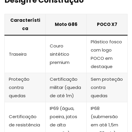
Design e Construção
Característi
Moto G86
POCO X7
ca
Plástico fosco
Couro
com logo
Traseira
sintético
POCO em
premium
destaque
Proteção
Certificação
Sem proteção
contra
militar (queda
contra
quedas
de até 1m)
quedas
IP69 (água,
IP68
Certificação
poeira, jatos
(submersão
de resistência
de alta
em até 1,5m