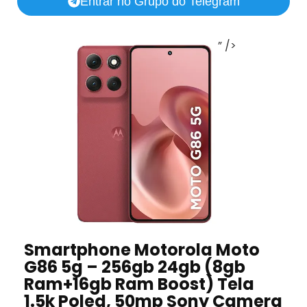
Entrar no Grupo do Telegram
” />
Smartphone Motorola Moto
G86 5g – 256gb 24gb (8gb
Ram+16gb Ram Boost) Tela
1.5k Poled, 50mp Sony Camera