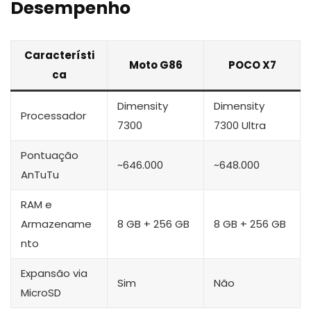
Desempenho
Característi
Moto G86
POCO X7
ca
Dimensity
Dimensity
Processador
7300
7300 Ultra
Pontuação
~646.000
~648.000
AnTuTu
RAM e
Armazename
8 GB + 256 GB
8 GB + 256 GB
nto
Expansão via
Sim
Não
MicroSD