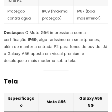
fone P2
Proteção
IP69 (máxima
IP67 (boa,
contra água
proteção)
mas inferior)
Destaque:
O Moto G56 impressiona com a
certificação
IP69
, algo raríssimo em smartphones,
além de manter a entrada P2 para fones de ouvido. Já
o Galaxy A56 aposta em visual premium e
desbloqueio mais moderno sob a tela.
Tela
Especificaçã
Galaxy A56
Moto G56
o
5G