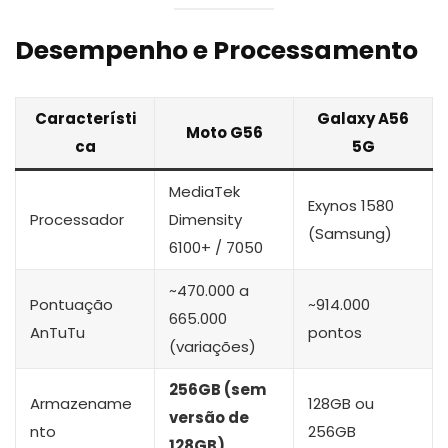
Desempenho e Processamento
Característi
Galaxy A56
Moto G56
ca
5G
MediaTek
Exynos 1580
Processador
Dimensity
(Samsung)
6100+ / 7050
~470.000 a
Pontuação
~914.000
665.000
AnTuTu
pontos
(variações)
256GB (sem
Armazename
128GB ou
versão de
nto
256GB
128GB)