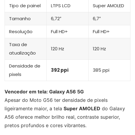
Tipo de painel
LTPS LCD
Super AMOLED
Tamanho
6,72″
6,7″
Resolução
Full HD+
Full HD+
Taxa de
120 Hz
120 Hz
atualização
Densidade de
392 ppi
385 ppi
pixels
Vencedor em tela: Galaxy A56 5G
Apesar do Moto G56 ter densidade de pixels
ligeiramente maior, a tela
Super AMOLED
do Galaxy
A56 oferece melhor brilho real, contraste superior,
pretos profundos e cores vibrantes.