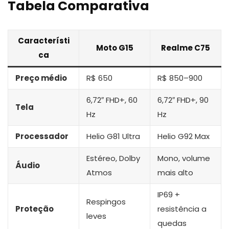
Tabela Comparativa
Característi
Moto G15
Realme C75
ca
Preço médio
R$ 650
R$ 850–900
6,72″ FHD+, 60
6,72″ FHD+, 90
Tela
Hz
Hz
Processador
Helio G81 Ultra
Helio G92 Max
Estéreo, Dolby
Mono, volume
Áudio
Atmos
mais alto
IP69 +
Respingos
Proteção
resistência a
leves
quedas