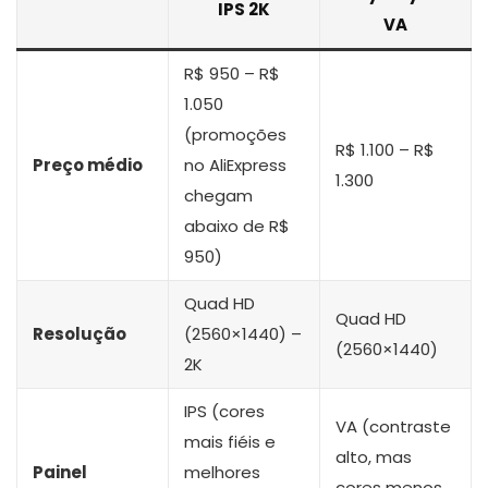
IPS 2K
VA
R$ 950 – R$
1.050
(promoções
R$ 1.100 – R$
Preço médio
no AliExpress
1.300
chegam
abaixo de R$
950)
Quad HD
Quad HD
Resolução
(2560×1440) –
(2560×1440)
2K
IPS (cores
VA (contraste
mais fiéis e
alto, mas
Painel
melhores
cores menos