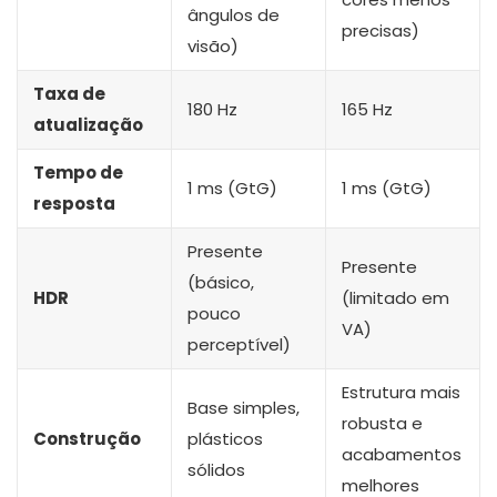
ângulos de
precisas)
visão)
Taxa de
180 Hz
165 Hz
atualização
Tempo de
1 ms (GtG)
1 ms (GtG)
resposta
Presente
Presente
(básico,
HDR
(limitado em
pouco
VA)
perceptível)
Estrutura mais
Base simples,
robusta e
Construção
plásticos
acabamentos
sólidos
melhores