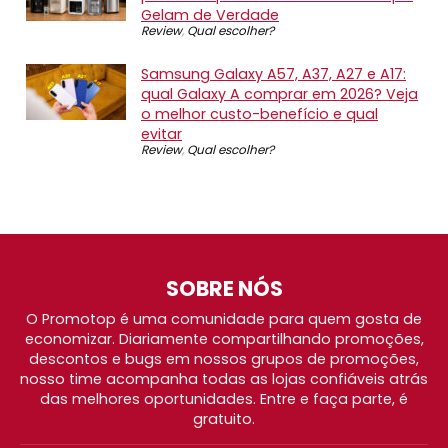
Gelam de Verdade
Review
,
Qual escolher?
Samsung Galaxy A57, A37, A27 e A17:
qual Galaxy A comprar em 2026? Veja
o melhor custo-benefício e qual
evitar
Review
,
Qual escolher?
SOBRE NÓS
O Promotop é uma comunidade para quem gosta de
economizar. Diariamente compartilhando promoções,
descontos e bugs em nossos grupos de promoções,
nosso time acompanha todas as lojas confiáveis atrás
das melhores oportunidades. Entre e faça parte, é
gratuito.