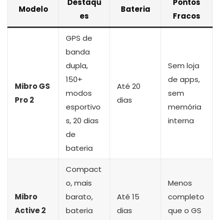
Destaqu
Pontos
Modelo
Bateria
es
Fracos
GPS de
banda
dupla,
Sem loja
150+
de apps,
Mibro GS
Até 20
modos
sem
Pro 2
dias
esportivo
memória
s, 20 dias
interna
de
bateria
Compact
o, mais
Menos
Mibro
barato,
Até 15
completo
Active 2
bateria
dias
que o GS