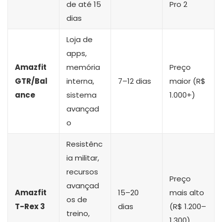
de até 15
Pro 2
dias
Loja de
apps,
Amazfit
memória
Preço
GTR/Bal
interna,
7–12 dias
maior (R$
ance
sistema
1.000+)
avançad
o
Resistênc
ia militar,
recursos
Preço
avançad
Amazfit
15–20
mais alto
os de
T-Rex 3
dias
(R$ 1.200–
treino,
1.300)