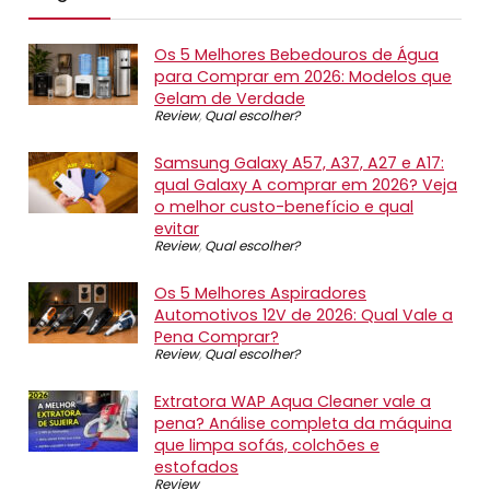
Os 5 Melhores Bebedouros de Água
para Comprar em 2026: Modelos que
Gelam de Verdade
Review
,
Qual escolher?
Samsung Galaxy A57, A37, A27 e A17:
qual Galaxy A comprar em 2026? Veja
o melhor custo-benefício e qual
evitar
Review
,
Qual escolher?
Os 5 Melhores Aspiradores
Automotivos 12V de 2026: Qual Vale a
Pena Comprar?
Review
,
Qual escolher?
Extratora WAP Aqua Cleaner vale a
pena? Análise completa da máquina
que limpa sofás, colchões e
estofados
Review