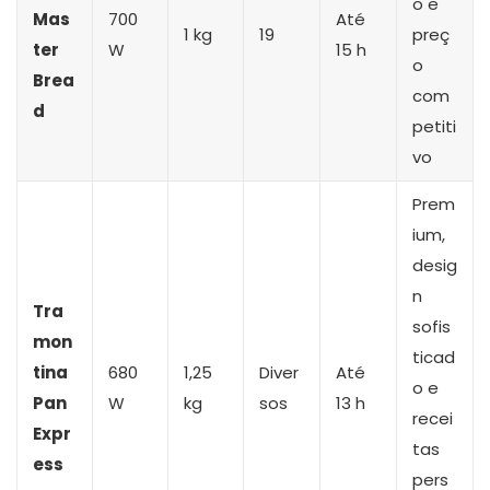
o e
Mas
700
Até
1 kg
19
preç
ter
W
15 h
o
Brea
com
d
petiti
vo
Prem
ium,
desig
n
Tra
sofis
mon
ticad
tina
680
1,25
Diver
Até
o e
Pan
W
kg
sos
13 h
recei
Expr
tas
ess
pers