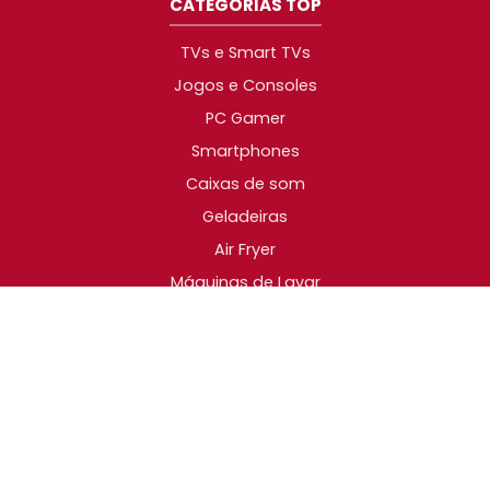
CATEGORIAS TOP
TVs e Smart TVs
Jogos e Consoles
PC Gamer
Smartphones
Caixas de som
Geladeiras
Air Fryer
Máquinas de Lavar
2014-2026 © Promotop. As melhores promoções da
Internet!
SIGA O PROMOTOP