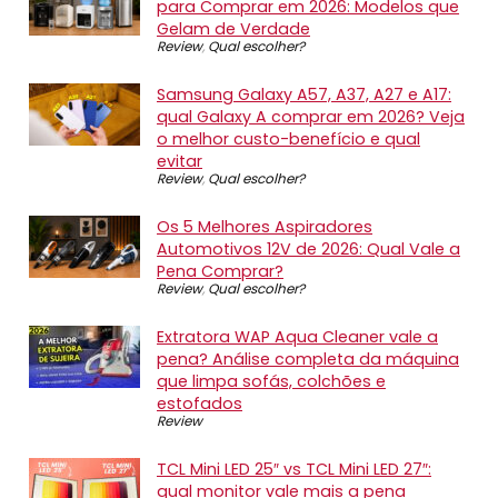
para Comprar em 2026: Modelos que
Gelam de Verdade
Review
,
Qual escolher?
Samsung Galaxy A57, A37, A27 e A17:
qual Galaxy A comprar em 2026? Veja
o melhor custo-benefício e qual
evitar
Review
,
Qual escolher?
Os 5 Melhores Aspiradores
Automotivos 12V de 2026: Qual Vale a
Pena Comprar?
Review
,
Qual escolher?
Extratora WAP Aqua Cleaner vale a
pena? Análise completa da máquina
que limpa sofás, colchões e
estofados
Review
TCL Mini LED 25″ vs TCL Mini LED 27″:
qual monitor vale mais a pena