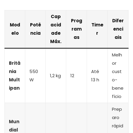
Cap
Prog
Difer
Mod
Potê
acid
Time
ram
enci
elo
ncia
ade
r
as
ais
Máx.
Melh
Britâ
or
nia
550
Até
cust
1,2 kg
12
Mult
W
13 h
o-
ipan
bene
fício
Prep
aro
Mun
rápid
dial