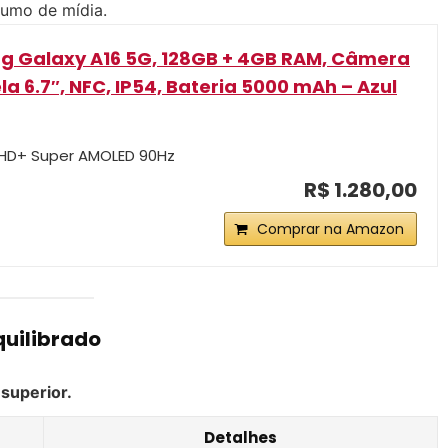
nsumo de mídia.
g Galaxy A16 5G, 128GB + 4GB RAM, Câmera
la 6.7″, NFC, IP54, Bateria 5000 mAh – Azul
FHD+ Super AMOLED 90Hz
R$ 1.280,00
Comprar na Amazon
quilibrado
superior.
Detalhes