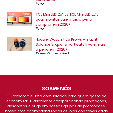
Review
TCL Mini LED 25″ vs TCL Mini LED 27″:
qual monitor vale mais a pena
comprar em 2026?
Review
Huawei Watch Fit 5 Pro vs Amazfit
Balance 3: qual smartwatch vale mais
a pena em 2026?
Review
,
Qual escolher?
SOBRE NÓS
O Promotop é uma comunidade para quem gosta de
economizar. Diariamente compartilhando promoções,
descontos e bugs em nossos grupos de promoções,
nosso time acompanha todas as lojas confiáveis atrás