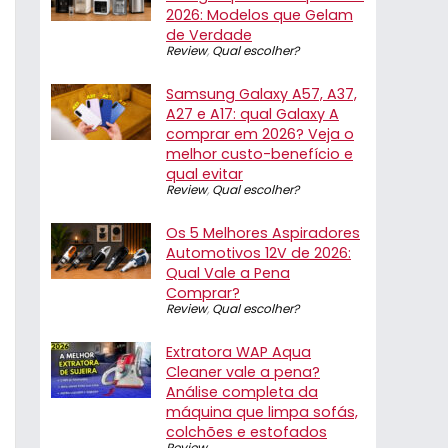
2026: Modelos que Gelam
de Verdade
Review
,
Qual escolher?
Samsung Galaxy A57, A37,
A27 e A17: qual Galaxy A
comprar em 2026? Veja o
melhor custo-benefício e
qual evitar
Review
,
Qual escolher?
Os 5 Melhores Aspiradores
Automotivos 12V de 2026:
Qual Vale a Pena
Comprar?
Review
,
Qual escolher?
Extratora WAP Aqua
Cleaner vale a pena?
Análise completa da
máquina que limpa sofás,
colchões e estofados
Review