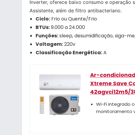
Inverter, oferece baixo consumo e operação s
Assistente, além de filtro antibacteriano.
Ciclo:
Frio ou Quente/Frio
BTUs:
9.000 a 24.000
Funções:
sleep, desumidificação, siga-me,
Voltagem:
220v
Classificação Energética:
A
Ar-condicionado
Xtreme Save Con
42agvci12m5/3
Wi-Fi integrado 
monitoramento 