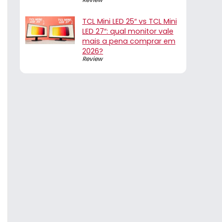
TCL Mini LED 25″ vs TCL Mini
LED 27″: qual monitor vale
mais a pena comprar em
2026?
Review