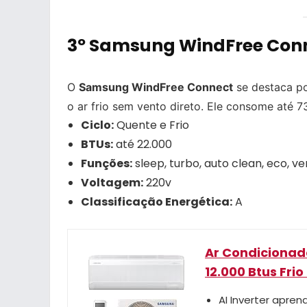
3º Samsung WindFree Conn
O
Samsung WindFree Connect
se destaca po
o ar frio sem vento direto. Ele consome até 7
Ciclo:
Quente e Frio
BTUs:
até 22.000
Funções:
sleep, turbo, auto clean, eco, ve
Voltagem:
220v
Classificação Energética:
A
Ar Condicionado
12.000 Btus Frio
AI Inverter apre