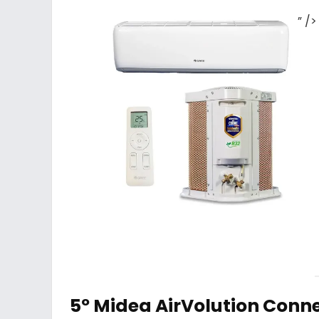
” />
5º Midea AirVolution Connec