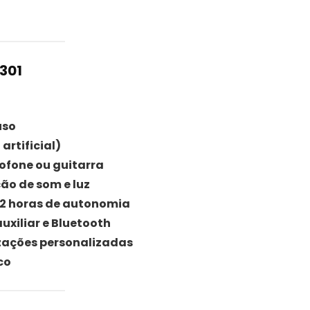
301
uso
artificial)
fone ou guitarra
ão de som e luz
12 horas de autonomia
xiliar e Bluetooth
izações personalizadas
co