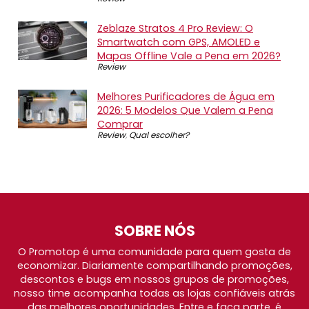
Zeblaze Stratos 4 Pro Review: O
Smartwatch com GPS, AMOLED e
Mapas Offline Vale a Pena em 2026?
Review
Melhores Purificadores de Água em
2026: 5 Modelos Que Valem a Pena
Comprar
Review
,
Qual escolher?
SOBRE NÓS
O Promotop é uma comunidade para quem gosta de
economizar. Diariamente compartilhando promoções,
descontos e bugs em nossos grupos de promoções,
nosso time acompanha todas as lojas confiáveis atrás
das melhores oportunidades. Entre e faça parte, é