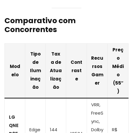
Comparativo com
Concorrentes
Preç
Tipo
Tax
Recu
o
de
a de
Cont
Mod
rsos
Médi
Ilum
Atua
rast
elo
Gam
o
inaç
lizaç
e
er
(55″
ão
ão
)
VRR,
FreeS
LG
ync,
QNE
Edge
144
Dolby
R$