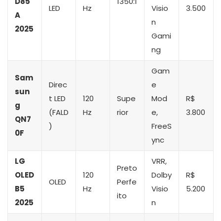
D85
1350:1
LED
Hz
Visio
3.500
A
n
2025
Gami
ng
Gam
Sam
Direc
e
sun
t LED
120
Supe
Mod
R$
g
(FALD
Hz
rior
e,
3.800
QN7
)
FreeS
0F
ync
LG
VRR,
Preto
OLED
120
Dolby
R$
OLED
Perfe
B5
Hz
Visio
5.200
ito
2025
n