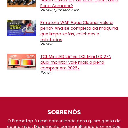
Automotivos 12V de 2026: Qual Vale a
Pena Comprar?
Review
,
Qual escolher?
Extratora WAP Aqua Cleaner vale a
pena? Análise completa da máquina
que limpa sofás, colchões e
estofados
Review
TCL Mini LED 25″ vs TCL Mini LED 27″:
qual monitor vale mais a pena
comprar em 2026?
Review
SOBRE NÓS
O Promotop é uma comunidade para quem gosta de
economizar. Diariamente compartilhando promoções,