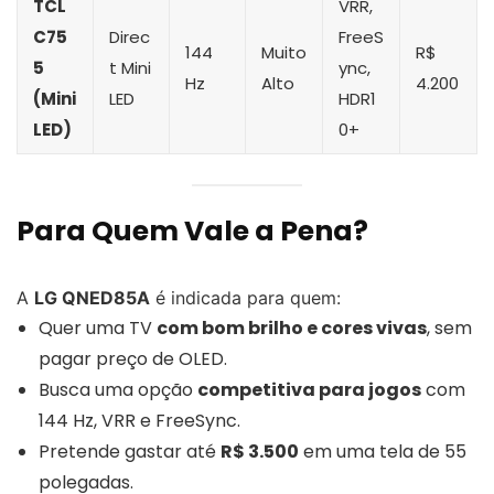
TCL
VRR,
C75
Direc
FreeS
144
Muito
R$
5
t Mini
ync,
Hz
Alto
4.200
(Mini
LED
HDR1
LED)
0+
Para Quem Vale a Pena?
A
LG QNED85A
é indicada para quem:
Quer uma TV
com bom brilho e cores vivas
, sem
pagar preço de OLED.
Busca uma opção
competitiva para jogos
com
144 Hz, VRR e FreeSync.
Pretende gastar até
R$ 3.500
em uma tela de 55
polegadas.