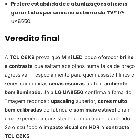
Prefere estabilidade e atualizações oficiais
garantidas por anos no sistema da TV?
LG
UA8550.
Veredito final
A
TCL C6KS
prova que
Mini LED
pode oferecer
brilho
e contraste
que saltam aos olhos numa faixa de preço
agressiva — especialmente para quem assiste filmes e
séries com muitas
cenas escuras
ou tem
ambiente
bem iluminado
. Já a
LG UA8550
confirma a fama de
“imagem redonda”:
upscaling
superior,
cores muito
bem calibradas
de fábrica e
som mais estável
criam
uma experiência consistente com qualquer conteúdo.
Se o seu foco é
impacto visual em HDR
e
contraste
:
TCL C6KS
.