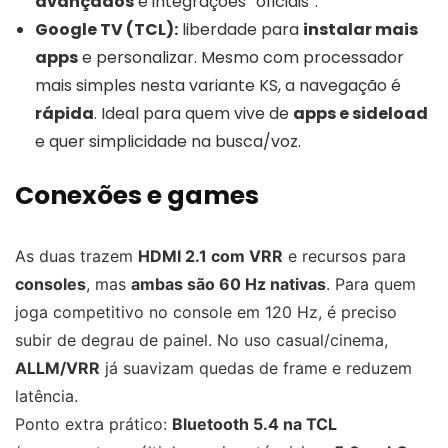
avançados
e integrações “oficiais”.
Google TV (TCL):
liberdade para
instalar mais
apps
e personalizar. Mesmo com processador
mais simples nesta variante KS, a navegação é
rápida
. Ideal para quem vive de
apps e sideload
e quer simplicidade na busca/voz.
Conexões e games
As duas trazem
HDMI 2.1 com VRR
e recursos para
consoles
, mas
ambas são 60 Hz nativas
. Para quem
joga competitivo no console em 120 Hz, é preciso
subir de degrau de painel. No uso casual/cinema,
ALLM/VRR
já suavizam quedas de frame e reduzem
latência.
Ponto extra prático:
Bluetooth 5.4 na TCL