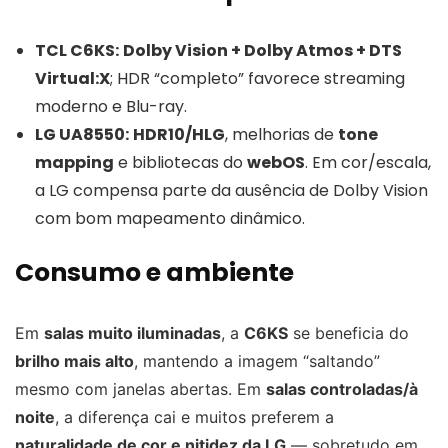
TCL C6KS:
Dolby Vision + Dolby Atmos + DTS
Virtual:X
; HDR “completo” favorece streaming
moderno e Blu-ray.
LG UA8550:
HDR10/HLG
, melhorias de
tone
mapping
e bibliotecas do
webOS
. Em cor/escala,
a LG compensa parte da ausência de Dolby Vision
com bom mapeamento dinâmico.
Consumo e ambiente
Em
salas muito iluminadas
, a
C6KS
se beneficia do
brilho mais alto
, mantendo a imagem “saltando”
mesmo com janelas abertas. Em
salas controladas/à
noite
, a diferença cai e muitos preferem a
naturalidade de cor e nitidez da LG
— sobretudo em