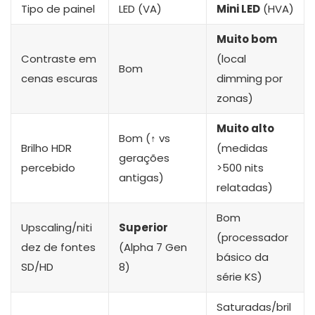
Tipo de painel
LED (VA)
Mini LED
(HVA)
Muito bom
Contraste em
(local
Bom
cenas escuras
dimming por
zonas)
Muito alto
Bom (↑ vs
Brilho HDR
(medidas
gerações
percebido
>500 nits
antigas)
relatadas)
Bom
Upscaling/niti
Superior
(processador
dez de fontes
(Alpha 7 Gen
básico da
SD/HD
8)
série KS)
Saturadas/bril