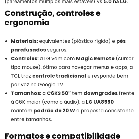
(pareamentos múltiplos mais estáveis) vs
5.0 na LG
.
Construção, controles e
ergonomia
Materiais:
equivalentes (plástico rígido) e
pés
parafusados
seguros.
Controles:
a LG vem com
Magic Remote
(cursor
tipo mouse), ótimo para navegar menus e apps; a
TCL traz
controle tradicional
e responde bem
por voz no Google TV.
Tamanhos:
a
C6KS 50″
tem
downgrades
frente
à C6K maior (como o áudio); a
LG UA8550
mantém
padrão de 20 W
e proposta consistente
entre tamanhos.
Formatos e compatibilidade