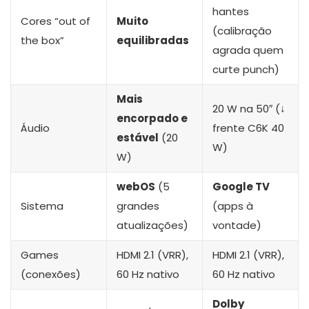
hantes
Cores “out of
Muito
(calibração
the box”
equilibradas
agrada quem
curte punch)
Mais
20 W na 50″ (↓
encorpado e
Áudio
frente C6K 40
estável
(20
W)
W)
webOS
(5
Google TV
Sistema
grandes
(apps à
atualizações)
vontade)
Games
HDMI 2.1 (VRR),
HDMI 2.1 (VRR),
(conexões)
60 Hz nativo
60 Hz nativo
Dolby