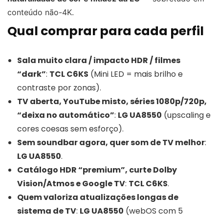
conteúdo não-4K.
Qual comprar para cada perfil
Sala muito clara / impacto HDR / filmes
“dark”
:
TCL C6KS
(Mini LED = mais brilho e
contraste por zonas).
TV aberta, YouTube misto, séries 1080p/720p,
“deixa no automático”
:
LG UA8550
(upscaling e
cores coesas sem esforço).
Sem soundbar agora, quer som de TV melhor
:
LG UA8550
.
Catálogo HDR “premium”, curte Dolby
Vision/Atmos e Google TV
:
TCL C6KS
.
Quem valoriza atualizações longas de
sistema de TV
:
LG UA8550
(webOS com 5