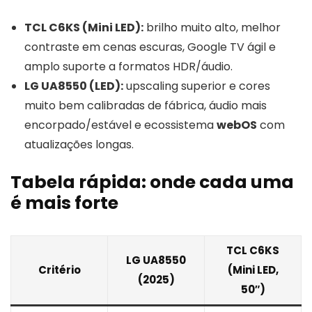
TCL C6KS (Mini LED):
brilho muito alto, melhor
contraste em cenas escuras, Google TV ágil e
amplo suporte a formatos HDR/áudio.
LG UA8550 (LED):
upscaling superior e cores
muito bem calibradas de fábrica, áudio mais
encorpado/estável e ecossistema
webOS
com
atualizações longas.
Tabela rápida: onde cada uma
é mais forte
TCL C6KS
LG UA8550
Critério
(Mini LED,
(2025)
50″)