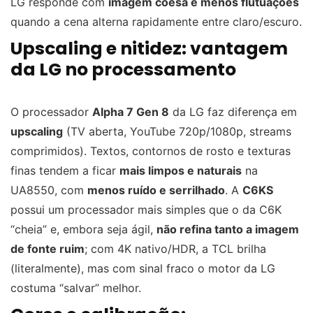
LG responde com
imagem coesa e menos flutuações
quando a cena alterna rapidamente entre claro/escuro.
Upscaling e nitidez: vantagem
da LG no processamento
O processador
Alpha 7 Gen 8
da LG faz diferença em
upscaling
(TV aberta, YouTube 720p/1080p, streams
comprimidos). Textos, contornos de rosto e texturas
finas tendem a ficar
mais limpos e naturais
na
UA8550, com
menos ruído e serrilhado
. A
C6KS
possui um processador mais simples que o da C6K
“cheia” e, embora seja ágil,
não refina tanto a imagem
de fonte ruim
; com 4K nativo/HDR, a TCL brilha
(literalmente), mas com sinal fraco o motor da LG
costuma “salvar” melhor.