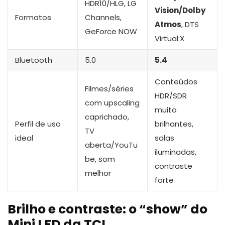
HDR10/HLG, LG
Vision/Dolby
Formatos
Channels,
Atmos
, DTS
GeForce NOW
Virtual:X
Bluetooth
5.0
5.4
Conteúdos
Filmes/séries
HDR/SDR
com upscaling
muito
caprichado,
Perfil de uso
brilhantes,
TV
ideal
salas
aberta/YouTu
iluminadas,
be, som
contraste
melhor
forte
Brilho e contraste: o “show” do
Mini LED da TCL