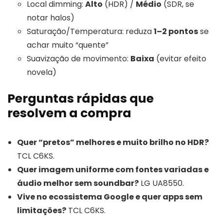
Local dimming:
Alto
(HDR) /
Médio
(SDR, se
notar halos)
Saturação/Temperatura: reduza
1–2 pontos
se
achar muito “quente”
Suavização de movimento:
Baixa
(evitar efeito
novela)
Perguntas rápidas que
resolvem a compra
Quer “pretos” melhores e muito brilho no HDR?
TCL C6KS.
Quer imagem uniforme com fontes variadas e
áudio melhor sem soundbar?
LG UA8550.
Vive no ecossistema Google e quer apps sem
limitações?
TCL C6KS.