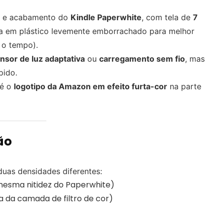
o e acabamento do
Kindle Paperwhite
, com tela de
7
eira em plástico levemente emborrachado para melhor
 o tempo).
nsor de luz adaptativa
ou
carregamento sem fio
, mas
pido.
 é o
logotipo da Amazon em efeito furta-cor
na parte
ão
duas densidades diferentes:
esma nitidez do Paperwhite)
 da camada de filtro de cor)