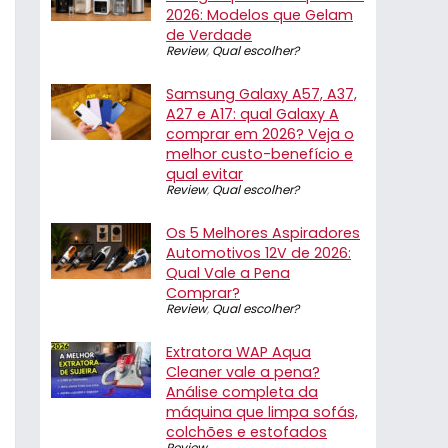
2026: Modelos que Gelam
de Verdade
Review
,
Qual escolher?
Samsung Galaxy A57, A37,
A27 e A17: qual Galaxy A
comprar em 2026? Veja o
melhor custo-benefício e
qual evitar
Review
,
Qual escolher?
Os 5 Melhores Aspiradores
Automotivos 12V de 2026:
Qual Vale a Pena
Comprar?
Review
,
Qual escolher?
Extratora WAP Aqua
Cleaner vale a pena?
Análise completa da
máquina que limpa sofás,
colchões e estofados
Review