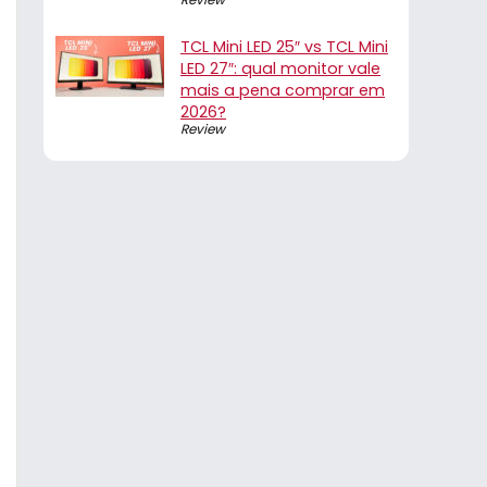
TCL Mini LED 25″ vs TCL Mini
LED 27″: qual monitor vale
mais a pena comprar em
2026?
Review