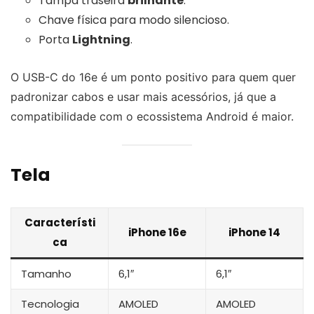
Tampa traseira
brilhante
.
Chave física para modo silencioso.
Porta
Lightning
.
O USB-C do 16e é um ponto positivo para quem quer
padronizar cabos e usar mais acessórios, já que a
compatibilidade com o ecossistema Android é maior.
Tela
Característi
iPhone 16e
iPhone 14
ca
Tamanho
6,1″
6,1″
Tecnologia
AMOLED
AMOLED