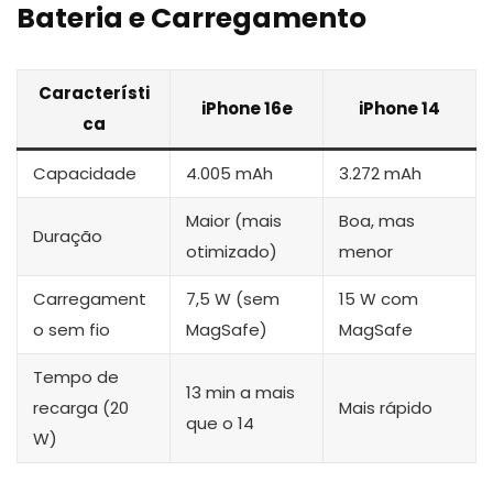
Bateria e Carregamento
Característi
iPhone 16e
iPhone 14
ca
Capacidade
4.005 mAh
3.272 mAh
Maior (mais
Boa, mas
Duração
otimizado)
menor
Carregament
7,5 W (sem
15 W com
o sem fio
MagSafe)
MagSafe
Tempo de
13 min a mais
recarga (20
Mais rápido
que o 14
W)