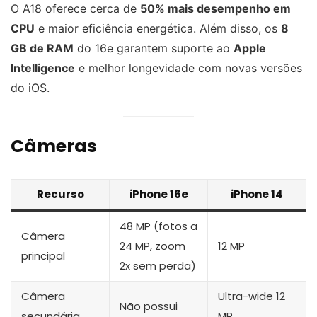
O A18 oferece cerca de
50% mais desempenho em
CPU
e maior eficiência energética. Além disso, os
8
GB de RAM
do 16e garantem suporte ao
Apple
Intelligence
e melhor longevidade com novas versões
do iOS.
Câmeras
Recurso
iPhone 16e
iPhone 14
48 MP (fotos a
Câmera
24 MP, zoom
12 MP
principal
2x sem perda)
Câmera
Ultra-wide 12
Não possui
secundária
MP