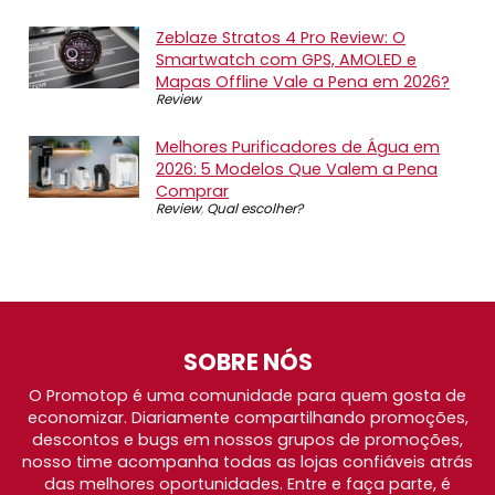
Zeblaze Stratos 4 Pro Review: O
Smartwatch com GPS, AMOLED e
Mapas Offline Vale a Pena em 2026?
Review
Melhores Purificadores de Água em
2026: 5 Modelos Que Valem a Pena
Comprar
Review
,
Qual escolher?
SOBRE NÓS
O Promotop é uma comunidade para quem gosta de
economizar. Diariamente compartilhando promoções,
descontos e bugs em nossos grupos de promoções,
nosso time acompanha todas as lojas confiáveis atrás
das melhores oportunidades. Entre e faça parte, é