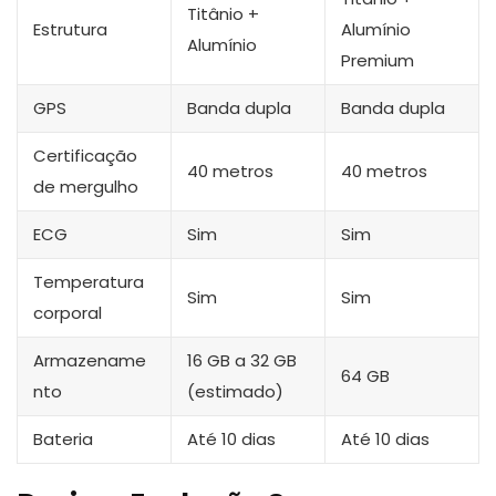
Titânio +
Estrutura
Alumínio
Alumínio
Premium
GPS
Banda dupla
Banda dupla
Certificação
40 metros
40 metros
de mergulho
ECG
Sim
Sim
Temperatura
Sim
Sim
corporal
Armazename
16 GB a 32 GB
64 GB
nto
(estimado)
Bateria
Até 10 dias
Até 10 dias